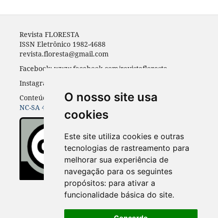
Revista FLORESTA
ISSN Eletrônico 1982-4688
revista.floresta@gmail.com
Facebook: www.facebook.com/revistafloresta
Instagran: revista_floresta
O nosso site usa
Conteúdos do periódico licenciados sob uma
CC BY-
NC-SA 4.0
cookies
Este site utiliza cookies e outras
tecnologias de rastreamento para
melhorar sua experiência de
navegação para os seguintes
propósitos:
para ativar a
funcionalidade básica do site
.
Concordo