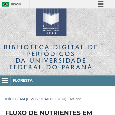
BRASIL
Simplifique!
Comunica BR
Participe
Acesso à informação
Legislação
BIBLIOTECA DIGITAL
DE
Canais
PERIÓDICOS
DA UNIVERSIDADE
FEDERAL DO PARANÁ
FLORESTA
INÍCIO
/
ARQUIVOS
/
V. 40 N. 1 (2010)
/
Artigos
FLUXO DE NUTRIENTES EM