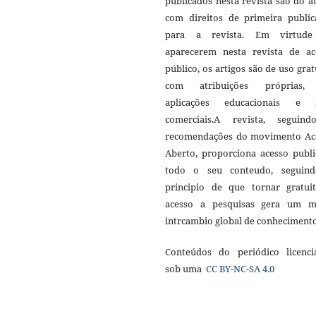
publicados nesta revista são do a
com direitos de primeira public
para a revista. Em virtud
aparecerem nesta revista de ac
público, os artigos são de uso grat
com atribuições próprias
aplicações educacionais e 
comerciais.A revista, seguin
recomendações do movimento Ac
Aberto, proporciona acesso publi
todo o seu conteudo, seguin
principio de que tornar gratui
acesso a pesquisas gera um m
intrcambio global de conheciment
Conteúdos do periódico licenci
sob uma
CC BY-NC-SA 4.0