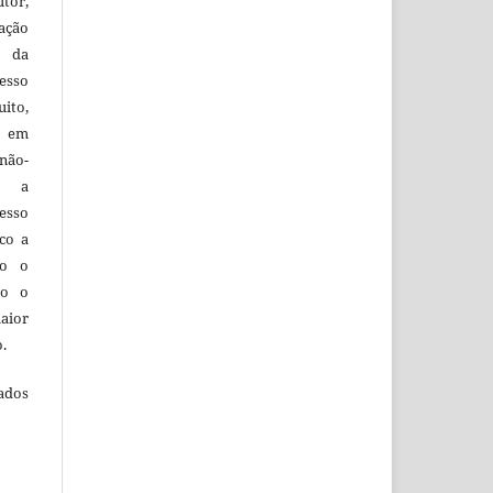
utor,
ação
e da
esso
uito,
, em
não-
do a
esso
co a
do o
to o
aior
o.
ados