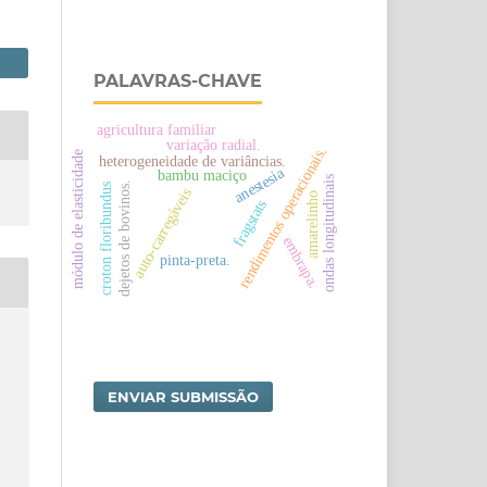
PALAVRAS-CHAVE
agricultura familiar
variação radial.
rendimentos operacionais.
módulo de elasticidade
heterogeneidade de variâncias.
anestesia
bambu maciço
ondas longitudinais
dejetos de bovinos.
croton floribundus
auto-carregáveis
amarelinho
fragstats
embrapa.
pinta-preta.
ENVIAR SUBMISSÃO