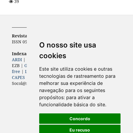
39
-----------------------------------------------------------
Revista de Economia
ISSN 0556-5782 | e-ISSN 2316-9397
O nosso site usa
Indexadores (
Bases, diretórios e portais)
cookies
ARDI
|
BASE
|
Diadorim
|
Dimensions
|
ERIH PLUS
|
EZB |
Genamics
|
Google Scholar
|
ISSN
|
Journal 4-
Este site utiliza cookies e outras
free
|
Latindex
|
LivRe
|
OAJI
| Open Air |
Periódicos
tecnologias de rastreamento para
CAPES
|
ROAD
|
Sherpa Romeo
|
melhorar sua experiência de
Socol@r |
Sumários
|
World Wide Science
navegação para os seguintes
propósitos:
para ativar a
funcionalidade básica do site
.
Concordo
Eu recuso