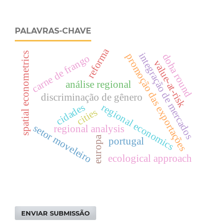
PALAVRAS-CHAVE
reforma
spatial econometrics
integração de mercados
promoção das exportações
doha round
carne de frango
value-at-risk
análise regional
discriminação de gênero
cidades
regional economics
cities
setor moveleiro
regional analysis
europa
portugal
ecological approach
ENVIAR SUBMISSÃO