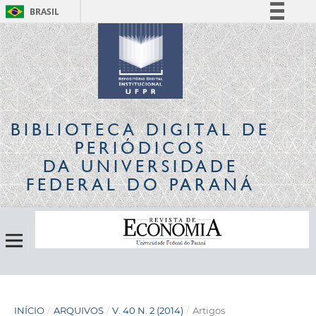
BRASIL
Simplifique!
Comunica BR
Participe
Acesso à informação
Legislação
BIBLIOTECA DIGITAL
DE
Canais
PERIÓDICOS
DA UNIVERSIDADE
FEDERAL DO PARANÁ
INÍCIO
/
ARQUIVOS
/
V. 40 N. 2 (2014)
/
Artigos