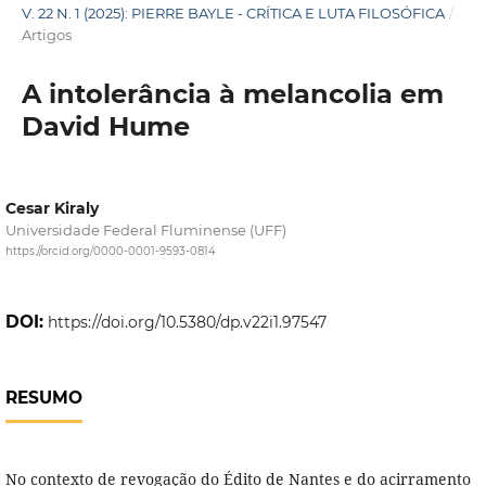
V. 22 N. 1 (2025): PIERRE BAYLE - CRÍTICA E LUTA FILOSÓFICA
/
Artigos
A intolerância à melancolia em
David Hume
Cesar Kiraly
Universidade Federal Fluminense (UFF)
https://orcid.org/0000-0001-9593-0814
DOI:
https://doi.org/10.5380/dp.v22i1.97547
RESUMO
No contexto de revogação do Édito de Nantes e do acirramento