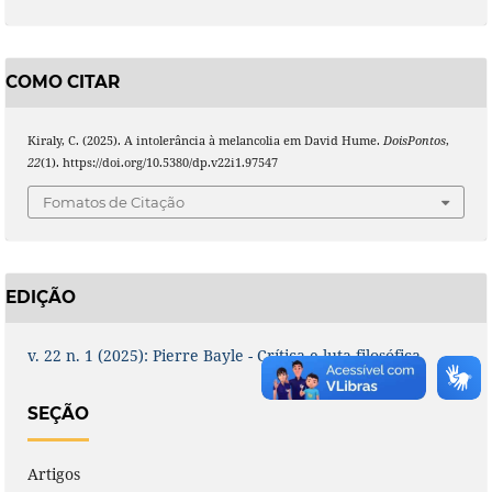
COMO CITAR
Kiraly, C. (2025). A intolerância à melancolia em David Hume.
DoisPontos
,
22
(1). https://doi.org/10.5380/dp.v22i1.97547
Fomatos de Citação
EDIÇÃO
v. 22 n. 1 (2025): Pierre Bayle - Crítica e luta filosófica
SEÇÃO
Artigos