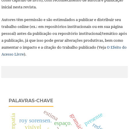
inicial nesta revista.
Autores têm permissão e são estimulados a publicar e distribuir seu
trabalho online (ex.: em repositórios institucionais ou em sua página
pessoal) antes da publicação ou repositório institucional/temático após
a publicação, já que isso pode gerar alterações produtivas, bem como
aumentar o impacto e a citação do trabalho publicado (Veja
O Efeito do
Acesso Livre
).
PALAVRAS-CHAVE
estima
presente
gramática
simpatia
roy sorensen.
espaço.
visível