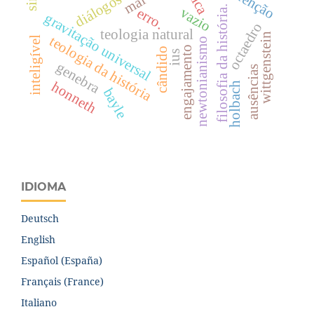
redenção
diálogos
mal
filosofia da história.
vazio
erro.
gravitação universal
octaedro
teologia natural
wittgenstein
teologia da história
inteligível
newtonianismo
engajamento
cândido
ius
genebra
ausências
honneth
holbach
bayle
IDIOMA
Deutsch
English
Español (España)
Français (France)
Italiano