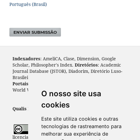
Português (Brasil)
ENVIAR SUBMISSÃO
Indexadores
: AmeliCA, Clase, Dimension, Google
Scholar, Philosopher's Index.
Diretórios
: Academic
Journal Database (JSTOR), Diadorim, Diretório Luso-
Brasileiro, DOAJ, Journal 4 free, ROAD, Socol@ar.
Portais
: ARDI, Biblat, CAPES, LiVre, ScienceOpen,
World Wide Science.
Índices
: Cite Factor, OAJI.
O nosso site usa
cookies
Qualis Periódicos - Capes
: A1
Este site utiliza cookies e outras
tecnologias de rastreamento para
Todo o conteúdo desta revista está
melhorar sua experiência de
licenciado sob a
Licença
Internacional Creative