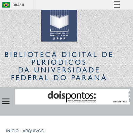
BRASIL
Simplifique!
Comunica BR
Participe
Acesso à informação
Legislação
BIBLIOTECA DIGITAL
DE
Canais
PERIÓDICOS
DA UNIVERSIDADE
FEDERAL DO PARANÁ
INÍCIO
/
ARQUIVOS
/