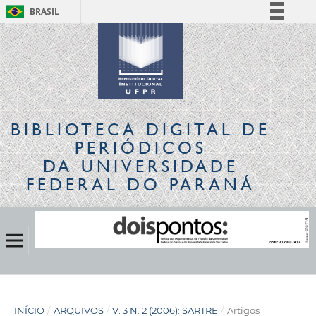
BRASIL
Simplifique!
Comunica BR
Participe
Acesso à informação
Legislação
BIBLIOTECA DIGITAL
DE
Canais
PERIÓDICOS
DA UNIVERSIDADE
FEDERAL DO PARANÁ
INÍCIO
/
ARQUIVOS
/
V. 3 N. 2 (2006): SARTRE
/
Artigos