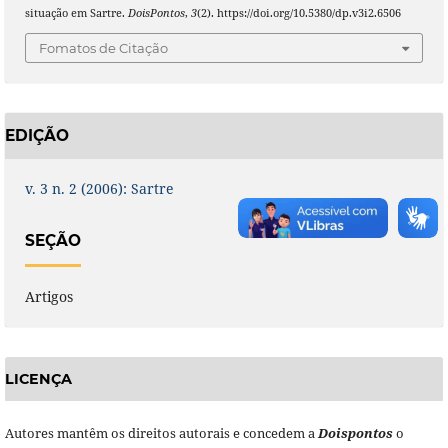
situação em Sartre.
DoisPontos
,
3
(2). https://doi.org/10.5380/dp.v3i2.6506
Fomatos de Citação
EDIÇÃO
v. 3 n. 2 (2006): Sartre
SEÇÃO
Artigos
LICENÇA
Autores mantêm os direitos autorais e concedem a
Doisponto
s
o