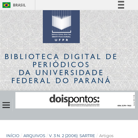
BRASIL
Simplifique!
Comunica BR
Participe
Acesso à informação
Legislação
BIBLIOTECA DIGITAL
DE
Canais
PERIÓDICOS
DA UNIVERSIDADE
FEDERAL DO PARANÁ
INÍCIO
/
ARQUIVOS
/
V. 3 N. 2 (2006): SARTRE
/
Artigos