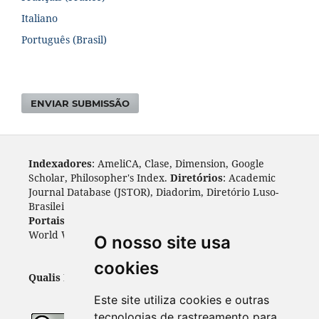
Italiano
Português (Brasil)
ENVIAR SUBMISSÃO
Indexadores
: AmeliCA, Clase, Dimension, Google
Scholar, Philosopher's Index.
Diretórios
: Academic
Journal Database (JSTOR), Diadorim, Diretório Luso-
Brasileiro, DOAJ, Journal 4 free, ROAD, Socol@ar.
Portais
: ARDI, Biblat, CAPES, LiVre, ScienceOpen,
World Wide Science.
Índices
: Cite Factor, OAJI.
O nosso site usa
cookies
Qualis Periódicos - Capes
: A1
Este site utiliza cookies e outras
tecnologias de rastreamento para