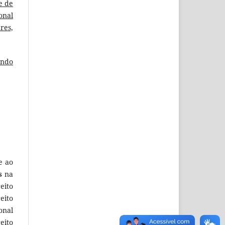
e de
onal
res,
ando
e ao
s
na
eito
eito
onal
eito