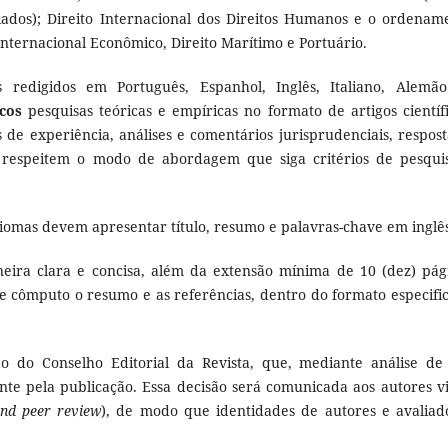
iados); Direito Internacional dos Direitos Humanos e o ordenam
o Internacional Econômico, Direito Marítimo e Portuário.
s redigidos em Português, Espanhol, Inglês, Italiano, Alemã
icos
pesquisas teóricas e empíricas no formato de artigos científi
s de experiência, análises e comentários jurisprudenciais, respost
e respeitem o modo de abordagem que siga critérios de pesqui
diomas devem apresentar título, resumo e palavras-chave em inglê
eira clara e concisa, além da extensão mínima de 10 (dez) pág
ste cômputo o resumo e as referências, dentro do formato especifi
o do Conselho Editorial da Revista, que, mediante análise de
e pela publicação. Essa decisão será comunicada aos autores vi
ind peer review
), de modo que identidades de autores e avaliad