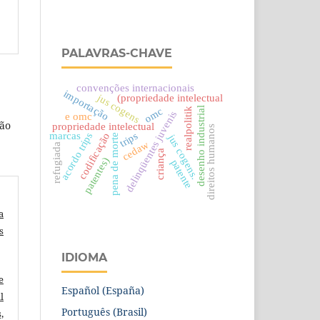
PALAVRAS-CHAVE
convenções internacionais
importação
jus cogens
(propriedade intelectual
omc
desenho industrial
realpolitik
delinqüentes juvenis
e omc
ção
propriedade intelectual
direitos humanos
trips
acordo trips
marcas
codificação
jus cogens.
pena de morte
cedaw
refugiada
criança
patentes)
patente
a
s
IDIOMA
e
Español (España)
l
Português (Brasil)
,