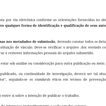
ta por via eletrônica conforme as orientações fornecidas no sit
vo qualquer forma de identificação e qualificação de seus aut
penas nos metadados de submissão
, devendo constar todos os deta
instituição de vínculo. Deve-se verificar o arquivo .doc enviado c
ar e remover informações pessoais do arquivo submetido.
 estar sob análise ou consideração para outra publicação ou meio.
publicado, ou continuidade de investigação, deverá ser tal situ
tor", seguindo-se os
standards
éticos em termos de prevençã
 entre si sobre a intenção de publicar o trabalho.
o de interesses respectivamente a cada um dos autores.