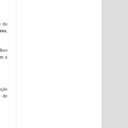
e do
ores
,
lhes
om a
ação
o de