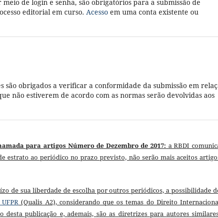
r meio de login e senha, são obrigatórios para a submissão de
cesso editorial em curso.
Acesso
em uma conta existente ou
s são obrigados a verificar a conformidade da submissão em rela
es que não estiverem de acordo com as normas serão devolvidas aos
hamada para artigos Número de Dezembro de 2017:
a RBDI comunic
de estrato ao periódico no prazo previsto, não serão mais aceitos artigo
uízo de sua liberdade de escolha por outros periódicos, a possibilidade d
o UFPR
(Qualis A2), considerando que os temas do Direito Internaciona
desta publicação e, ademais, são as diretrizes para autores similares