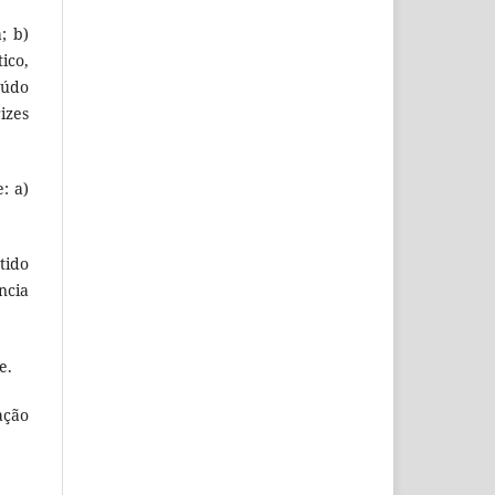
; b)
ico,
eúdo
izes
: a)
tido
ncia
e.
ação