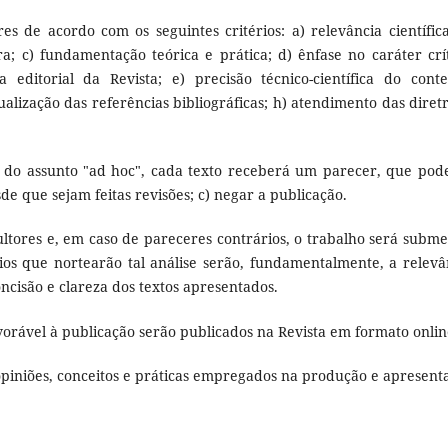
res de acordo com os seguintes critérios: a) relevância científica
ra; c) fundamentação teórica e prática; d) ênfase no caráter crít
editorial da Revista; e) precisão técnico-científica do cont
alização das referências bibliográficas; h) atendimento das diretr
a do assunto "ad hoc", cada texto receberá um parecer, que pode
sde que sejam feitas revisões; c) negar a publicação.
ultores e, em caso de pareceres contrários, o trabalho será subme
rios que nortearão tal análise serão, fundamentalmente, a relevâ
concisão e clareza dos textos apresentados.
vorável à publicação serão publicados na Revista em formato onlin
 opiniões, conceitos e práticas empregados na produção e apresent