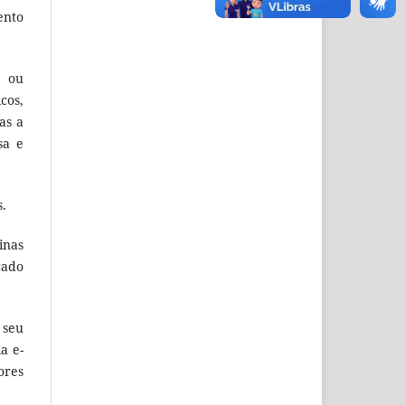
ento
o ou
cos,
as a
sa e
s.
inas
cado
 seu
a e-
ores