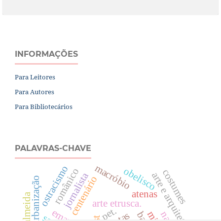
INFORMAÇÕES
Para Leitores
Para Autores
Para Bibliotecários
PALAVRAS-CHAVE
macróbio
ostracismo
obelisco
românico
costumes
arte e arquitetura
jornalista
centenário
urbanização
atenas
arte etrusca.
pet.