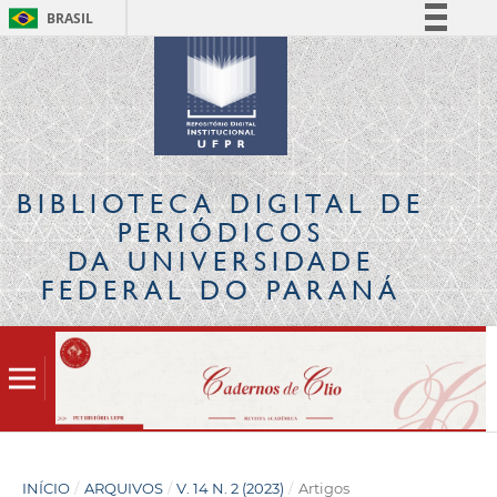
BRASIL
Simplifique!
Comunica BR
Participe
Acesso à informação
Legislação
BIBLIOTECA DIGITAL
DE
Canais
PERIÓDICOS
DA UNIVERSIDADE
FEDERAL DO PARANÁ
INÍCIO
/
ARQUIVOS
/
V. 14 N. 2 (2023)
/
Artigos