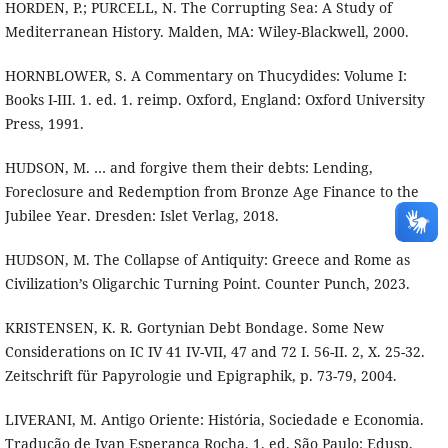
HORDEN, P.; PURCELL, N. The Corrupting Sea: A Study of
Mediterranean History. Malden, MA: Wiley-Blackwell, 2000.
HORNBLOWER, S. A Commentary on Thucydides: Volume I:
Books I-III. 1. ed. 1. reimp. Oxford, England: Oxford University
Press, 1991.
HUDSON, M. … and forgive them their debts: Lending,
Foreclosure and Redemption from Bronze Age Finance to the
Jubilee Year. Dresden: Islet Verlag, 2018.
HUDSON, M. The Collapse of Antiquity: Greece and Rome as
Civilization’s Oligarchic Turning Point. Counter Punch, 2023.
KRISTENSEN, K. R. Gortynian Debt Bondage. Some New
Considerations on IC IV 41 IV-VII, 47 and 72 I. 56-II. 2, X. 25-32.
Zeitschrift für Papyrologie und Epigraphik, p. 73-79, 2004.
LIVERANI, M. Antigo Oriente: História, Sociedade e Economia.
Tradução de Ivan Esperança Rocha, 1. ed. São Paulo: Edusp,