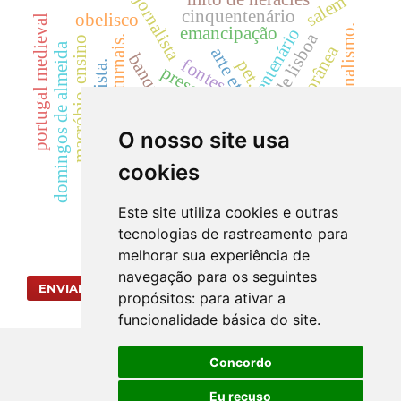
salem
jornalista
cinquentenário
obelisco
portugal medieval
nacionalismo.
emancipação
centenário
sé de lisboa
saturnais.
ensino
domingos de almeida
cidade contemporânea
arte etrusca.
banquete
fontes
pet.
reconquista.
presentismo
macróbio
arte e arquitetura
mst
atenas
armaria
corpo
O nosso site usa
editorial
pelotas
cookies
palestinos
temístocles
Este site utiliza cookies e outras
tecnologias de rastreamento para
melhorar sua experiência de
navegação para os seguintes
ENVIAR SUBMISSÃO
propósitos:
para ativar a
funcionalidade básica do site
.
Concordo
Eu recuso