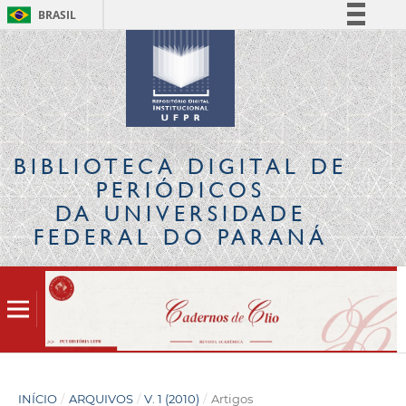
BRASIL
Simplifique!
Comunica BR
Participe
Acesso à informação
Legislação
BIBLIOTECA DIGITAL
DE
Canais
PERIÓDICOS
DA UNIVERSIDADE
FEDERAL DO PARANÁ
INÍCIO
/
ARQUIVOS
/
V. 1 (2010)
/
Artigos