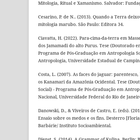
Mitologia, Ritual e Xamanismo. Salvador: Fund
Cesarino, P. de N.. (2013). Quando a Terra deixo
mitologia marubo. São Paulo: Editora 34.
Ciavatta, H. (2022). Para-cima-da-terra em Mass
dos Jamamadi do alto Purus. Tese (Doutorado em
Programa de Pós-Graduação em Antropologia So
Antropologia, Universidade Estadual de Campina
Costa, L. (2007). As faces do jaguar: parentesco, 
os Kanamari da Amazônia Ocidental. Tese (Dou
Social) - Programa de Pós-Graduação em Antrop
Nacional, Universidade Federal do Rio de Janeiro
Danowski, D., & Viveiros de Castro, E. (eds). (2
Ensaio sobre os medos e os fins. Desterro [Floria
Barbárie/ Instituto Socioambiental.
Dienst, S. (2014). A Grammar of Kulina. Berlin;