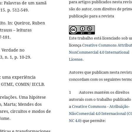
para artigos publicados nesta revis
éu: Palavras de um xamã
são do autor, com direitos de prim
5. p. 512-549.
publicação para a revista
ito. In: Queiroz, Ruben
trauss – leituras
7-181.
Este trabalho está licenciado sob 
licença
Creative Commons Attribut
e Verdade no
NonCommercial 4.0 International
, n. 1, p. 10-29.
License
.
Autores que publicam nesta revist
e: uma experiência
concordam com os seguintes term
o: GTME, COMIN/ IECLB.
1 Autores mantém os direitos
 relações. Uma hipótese
autorais com o trabalho publicado
so, Marta; Mendes dos
a
Creative Commons - Atribuição-
ares, circuitos e modos de
NãoComercial 4.0 Internacional (C
 Nome.
NC 4.0)
que permite:
líticas e transformaciones