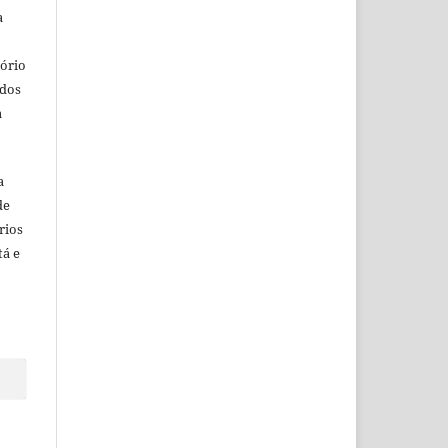
a
o
tório
ados
a
a
de
rios
tá e