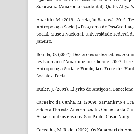
Suruwaha (Amazonía occidental). Quito: Abya Ya
Aparicio, M. (2019). A relação Banawá. 2019. T
Antropologia Social) - Programa de Pós-Gradua
Social, Museu Nacional, Universidade Federal do
Janeiro.
Bonilla, O. (2007). Des proies si désirables: sou
les Paumari d’Amazonie brésilienne. 2007. Tes
Antropologia Social e Etnologia) - École des Hau
Sociales, Paris.
Butler, J. (2001). El grito de Antígona. Barcelona
Carneiro da Cunha, M. (2009). Xamanismo e Tra
sobre a Floresta Amazônica. In: Carneiro da Cun
Aspas e outros ensaios. São Paulo: Cosac Naify.
Carvalho, M. R. de. (2002). Os Kanamari da Amaz