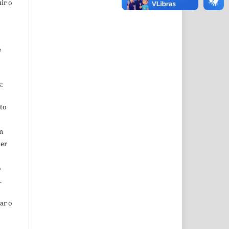
ir o
e
s:
ito
m
uer
o
o.
ar o