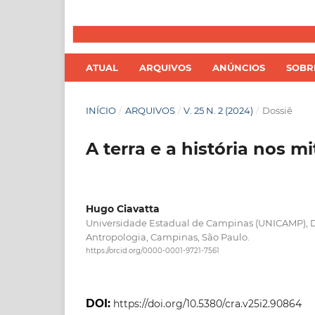
ATUAL
ARQUIVOS
ANÚNCIOS
SOB
INÍCIO
/
ARQUIVOS
/
V. 25 N. 2 (2024)
/
Dossiê
A terra e a história nos 
Hugo Ciavatta
Universidade Estadual de Campinas (UNICAMP),
Antropologia, Campinas, São Paulo.
https://orcid.org/0000-0001-9721-7561
DOI:
https://doi.org/10.5380/cra.v25i2.90864