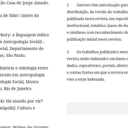
ação Casa de Jorge Amado.
2 Autores têm autorização par
distribuição, da versão do trabalh
u de falar: cantos da
publicada nesta revista, em reposi
institucional, temático, bases de d
e similares com reconhecimento d
ekury: a linguagem mítica
publicação inicial nesta revista;
 Antropologia Social) -
cial, Departamento de
3 Os trabalhos publicados nest
s, São Paulo.
revista serão indexados em bases 
dados, repositórios, portais, diretó
história e mitologia entre
e outras fontes em que a revista es
torado em Antropologia
vier a estar indexada.
ologia Social, Museu
, Rio de Janeiro.
014). Há mundo por vir?
nópolis]: Cultura e
 Boston: Walter de Gruyter