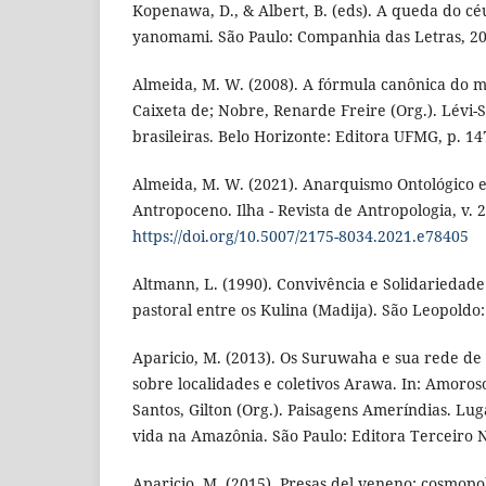
Kopenawa, D., & Albert, B. (eds). A queda do c
yanomami. São Paulo: Companhia das Letras, 201
Almeida, M. W. (2008). A fórmula canônica do m
Caixeta de; Nobre, Renarde Freire (Org.). Lévi-S
brasileiras. Belo Horizonte: Editora UFMG, p. 14
Almeida, M. W. (2021). Anarquismo Ontológico 
Antropoceno. Ilha - Revista de Antropologia, v. 23
https://doi.org/10.5007/2175-8034.2021.e78405
Altmann, L. (1990). Convivência e Solidariedad
pastoral entre os Kulina (Madija). São Leopold
Aparicio, M. (2013). Os Suruwaha e sua rede de
sobre localidades e coletivos Arawa. In: Amoro
Santos, Gilton (Org.). Paisagens Ameríndias. Lug
vida na Amazônia. São Paulo: Editora Terceiro
Aparicio, M. (2015). Presas del veneno: cosmopo