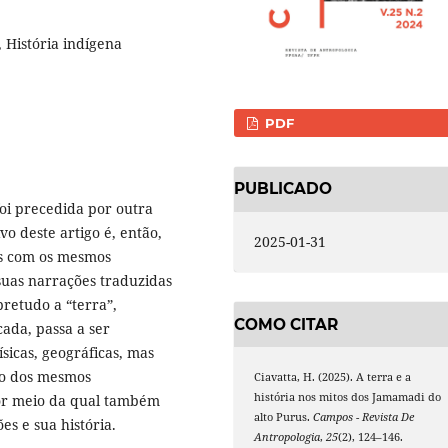
, História indígena
PDF
PUBLICADO
oi precedida por outra
vo deste artigo é, então,
2025-01-31
as com os mesmos
suas narrações traduzidas
retudo a “terra”,
COMO CITAR
ada, passa a ser
sicas, geográficas, mas
ão dos mesmos
Ciavatta, H. (2025). A terra e a
história nos mitos dos Jamamadi do
por meio da qual também
alto Purus.
Campos - Revista De
s e sua história.
Antropologia
,
25
(2), 124–146.