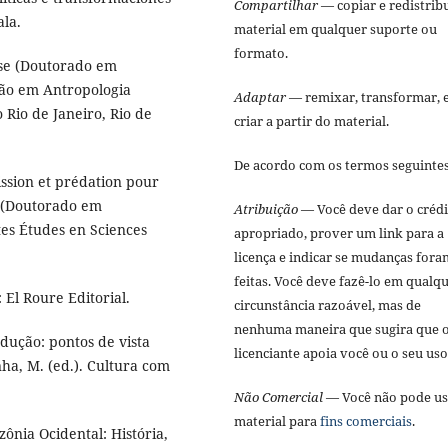
Compartilhar
— copiar e redistribu
la.
material em qualquer suporte ou
formato.
ese (Doutorado em
ção em Antropologia
Adaptar
— remixar, transformar, 
 Rio de Janeiro, Rio de
criar a partir do material.
De acordo com os termos seguinte
mission et prédation pour
e (Doutorado em
Atribuição
— Você deve dar o créd
tes Études en Sciences
apropriado, prover um link para a
licença e indicar se mudanças fora
feitas. Você deve fazê-lo em qualq
: El Roure Editorial.
circunstância razoável, mas de
nenhuma maneira que sugira que 
dução: pontos de vista
licenciante apoia você ou o seu us
ha, M. (ed.). Cultura com
Não Comercial
— Você não pode us
material para
fins comerciais
.
ônia Ocidental: História,