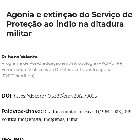
Agonia e extinção do Serviço de
Proteção ao Índio na ditadura
militar
Rubens Valente
Programa de Pós-Graduação em Antropologia (PPGA/UFPR);
Fórum sobre Violações de Direitos dos Povos Indígenas
(FVDPI/Andhep)
DOI:
https://doi.org/10.5380/cra.v20i2.70055
Palavras-chave:
Ditadura militar no Brasil (1964-1985), SPI,
Política Indigenista, Indígenas, Funai
RESUMO