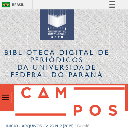
BRASIL
Simplifique!
Comunica BR
Participe
Acesso à informação
Legislação
BIBLIOTECA DIGITAL
DE
Canais
PERIÓDICOS
DA UNIVERSIDADE
FEDERAL DO PARANÁ
INÍCIO
/
ARQUIVOS
/
V. 20 N. 2 (2019)
/
Dossiê