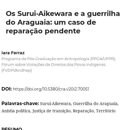
Os Surui-Aikewara e a guerrilha
do Araguaia: um caso de
reparação pendente
Iara Ferraz
Programa de Pós-Graduação em Antropologia (PPGA/UFPR);
Fórum sobre Violações de Direitos dos Povos Indígenas
(FVDPI/Andhep)
DOI:
https://doi.org/10.5380/cra.v20i2.70051
Palavras-chave:
Surui-Aikewara, Guerrilha do Araguaia,
Anistia política, Justiça de transição, Reparação, Território
RESUMO