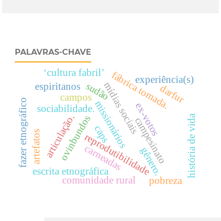
PALAVRAS-CHAVE
‘cultura fabril’
fábrica tomada.
experiência(s)
mídias sociais
sudão
espiritanos
darfur
campos
fazer etnográfico
missionários
ex-votos
sociabilidade.
articulação.
história de vida
ovinbundos
campesinato
caps
artefatos
reprodutibilidade
carneadas
gênero.
escrita etnográfica
comunidade rural
pobreza