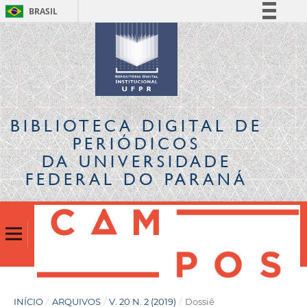
BRASIL
Simplifique!
Comunica BR
Participe
Acesso à informação
Legislação
BIBLIOTECA DIGITAL
DE
Canais
PERIÓDICOS
DA UNIVERSIDADE
FEDERAL DO PARANÁ
INÍCIO
/
ARQUIVOS
/
V. 20 N. 2 (2019)
/
Dossiê