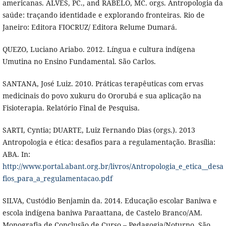
americanas. ALVES, PC., and RABELO, MC. orgs. Antropologia da
saúde: traçando identidade e explorando fronteiras. Rio de
Janeiro: Editora FIOCRUZ/ Editora Relume Dumará.
QUEZO, Luciano Ariabo. 2012. Língua e cultura indígena
Umutina no Ensino Fundamental. São Carlos.
SANTANA, José Luiz. 2010. Práticas terapêuticas com ervas
medicinais do povo xukuru do Ororubá e sua aplicação na
Fisioterapia. Relatório Final de Pesquisa.
SARTI, Cyntia; DUARTE, Luiz Fernando Dias (orgs.). 2013
Antropologia e ética: desafios para a regulamentação. Brasília:
ABA. In:
http://www.portal.abant.org.br/livros/Antropologia_e_etica__desa
fios_para_a_regulamentacao.pdf
SILVA, Custódio Benjamin da. 2014. Educação escolar Baniwa e
escola indígena baniwa Paraattana, de Castelo Branco/AM.
Monografia de Conclusão de Curso – Pedagogia/Noturno. São