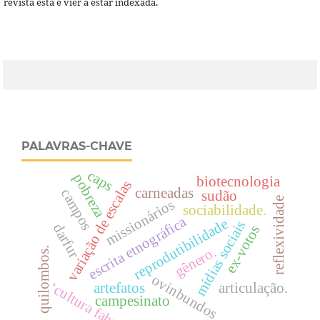
revista está e vier a estar indexada.
PALAVRAS-CHAVE
caps
pobreza
biotecnologia
variação de escalas
carneadas
campos
sudão
reflexividade
missionários
sociabilidade.
escrita etnográfica
reprodutibilidade
mídias sociais
darfur
ex-votos
gênero.
quilombos.
ovinbundos
‘cultura fabril’
artefatos
articulação.
campesinato