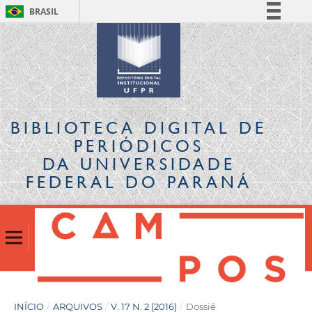
BRASIL
Simplifique!
Comunica BR
Participe
Acesso à informação
Legislação
BIBLIOTECA DIGITAL
DE
Canais
PERIÓDICOS
DA UNIVERSIDADE
FEDERAL DO PARANÁ
INÍCIO
/
ARQUIVOS
/
V. 17 N. 2 (2016)
/
Dossiê