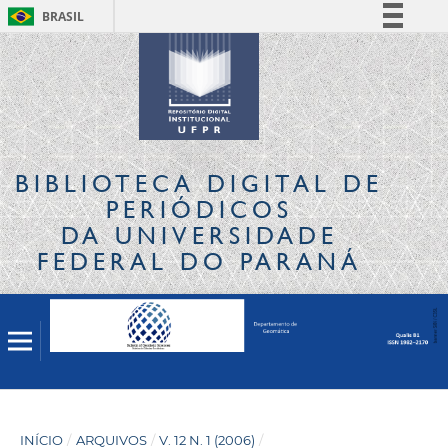
BRASIL
Simplifique!
Comunica BR
Participe
Acesso à informação
Legislação
BIBLIOTECA DIGITAL
DE
Canais
PERIÓDICOS
DA UNIVERSIDADE
FEDERAL DO PARANÁ
INÍCIO
/
ARQUIVOS
/
V. 12 N. 1 (2006)
/