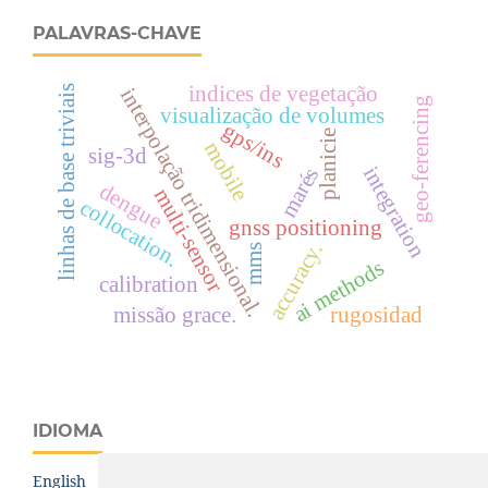
PALAVRAS-CHAVE
indices de vegetação
linhas de base triviais
interpolação tridimensional.
geo-ferencing
visualização de volumes
gps/ins
planicie
mobile
sig-3d
integration
marés
dengue
multi-sensor
collocation.
gnss positioning
accuracy.
mms
ai methods
calibration
missão grace.
rugosidad
IDIOMA
English