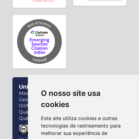
Universidade Federal do Paraná
O nosso site usa
Mestrado e Doutorado Interdisciplinar em
Gestão da Informação
cookies
ISSN: 2237-826X
Qualis (2017-2020): A4
Este site utiliza cookies e outras
Qualis (2021-2024): A2
tecnologias de rastreamento para
melhorar sua experiência de