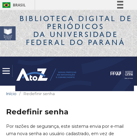
BRASIL
Simplifique!
BIBLIOTECA DIGITAL
DE
PERIÓDICOS
Comunica BR
DA UNIVERSIDADE
Participe
FEDERAL DO PARANÁ
Acesso à informação
Legislação
Canais
Início
/
Redefinir senha
Redefinir senha
Por razões de segurança, este sistema envia por e-mail
uma nova senha ao usuário cadastrado, em vez de