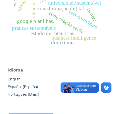
ciência aberta
marketing
universidade sustentável
transformação digital
twitter.
construtivismo
computação verde
google planilhas.
práticas sustentáveis
estudo de categorias
business intelligence
dor crônica
Idioma
English
Español (España)
Português (Brasil)