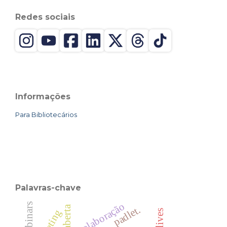
Redes sociais
Informações
Para Bibliotecários
Palavras-chave
colaboração
webinars
padlet.
lives