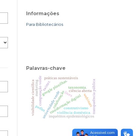
Informações
Para Bibliotecários
Palavras-chave
computação verde
práticas sustentáveis
google planilhas.
transparência pública
visibilidade científica
marketing
twitter.
taxonomia.
ciência aberta
colaboração
universidade verde
lives
webinars
transformação digital
padlet.
construtivismo
violência doméstica.
inquéritos epidemiológicos