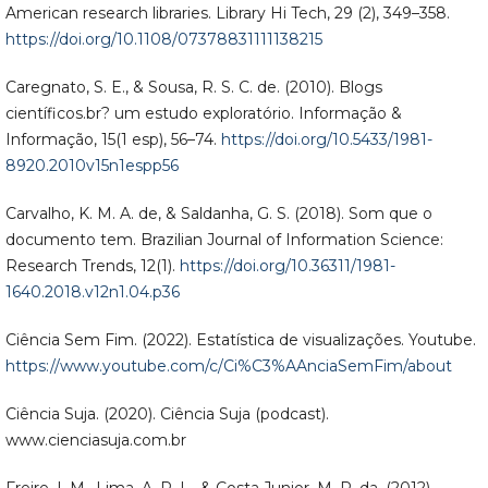
American research libraries. Library Hi Tech, 29 (2), 349–358.
https://doi.org/10.1108/07378831111138215
Caregnato, S. E., & Sousa, R. S. C. de. (2010). Blogs
científicos.br? um estudo exploratório. Informação &
Informação, 15(1 esp), 56–74.
https://doi.org/10.5433/1981-
8920.2010v15n1espp56
Carvalho, K. M. A. de, & Saldanha, G. S. (2018). Som que o
documento tem. Brazilian Journal of Information Science:
Research Trends, 12(1).
https://doi.org/10.36311/1981-
1640.2018.v12n1.04.p36
Ciência Sem Fim. (2022). Estatística de visualizações. Youtube.
https://www.youtube.com/c/Ci%C3%AAnciaSemFim/about
Ciência Suja. (2020). Ciência Suja (podcast).
www.cienciasuja.com.br
Freire, I. M., Lima, A. P. L., & Costa Junior, M. P. da. (2012).