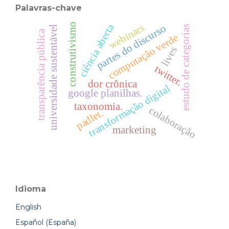
Palavras-chave
ciência aberta
construtivismo
webinars
partes do discurso
estudo de categorias
universidade sustentável
transparência pública
computação verde
lives
twitter.
dor crônica
transformação digital
google planilhas.
taxonomia.
colaboração
padlet.
marketing
Idioma
English
Español (España)