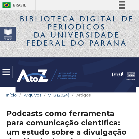
BRASIL
Simplifique!
BIBLIOTECA DIGITAL
DE
PERIÓDICOS
Comunica BR
DA UNIVERSIDADE
Participe
FEDERAL DO PARANÁ
Acesso à informação
Legislação
Canais
Início
/
Arquivos
/
v. 13 (2024)
/
Artigos
Podcasts como ferramenta
para comunicação científica:
um estudo sobre a divulgação