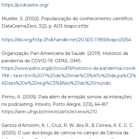
https://podcastre.org/
Mueller, S. (2002). Popularização do conhecimento científico.
DataGramaZero, 3(2), p. A03. brapci.inf.br.
https://doi.org/http://hdl.handle.net/20.500.11959/brapci/5354
Organização Pan-Americana da Saúde. (2019). Histórico da
pandemia de COVID-19. OPAS; OMS.
https://www.paho.org/pt/covid19/historico-da-pandemia-covid-
19#:~:text=Em%2011%20de%20mar%C3%A7o%20de,pa%C3%
ADses%20e%20regi%C3%B5es%20do%20mundo
Primo, A. (2005). Para além da emissão sonora: as interações
no podcasting. Intexto, Porto Alegre, 2(13), 64–87.
https://seer.ufrgs.br/intexto/article/view/4210
Santos-d’Amorim, K. I., Cruz, R. W. dos R., & Correia, A. E. G. C.
(2020). O uso dos blogs de ciência no campo da Ciência da