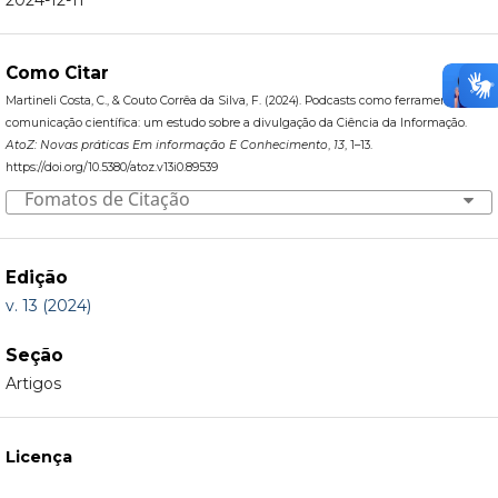
Como Citar
Martineli Costa, C., & Couto Corrêa da Silva, F. (2024). Podcasts como ferramenta para
comunicação científica: um estudo sobre a divulgação da Ciência da Informação.
AtoZ: Novas práticas Em informação E Conhecimento
,
13
, 1–13.
https://doi.org/10.5380/atoz.v13i0.89539
Fomatos de Citação
Edição
v. 13 (2024)
Seção
Artigos
Licença