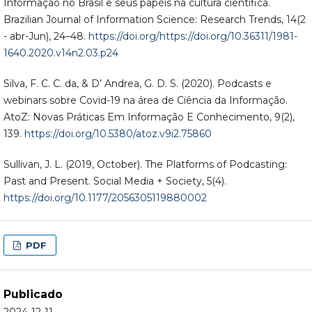
Informação no Brasil e seus papéis na cultura científica.
Brazilian Journal of Information Science: Research Trends, 14(2
- abr-Jun), 24–48.
https://doi.org/https://doi.org/10.36311/1981-
1640.2020.v14n2.03.p24
Silva, F. C. C. da, & D’ Andrea, G. D. S. (2020). Podcasts e
webinars sobre Covid-19 na área de Ciência da Informação.
AtoZ: Novas Práticas Em Informação E Conhecimento, 9(2),
139.
https://doi.org/10.5380/atoz.v9i2.75860
Sullivan, J. L. (2019, October). The Platforms of Podcasting:
Past and Present. Social Media + Society, 5(4).
https://doi.org/10.1177/2056305119880002
PDF
Publicado
2024-12-11