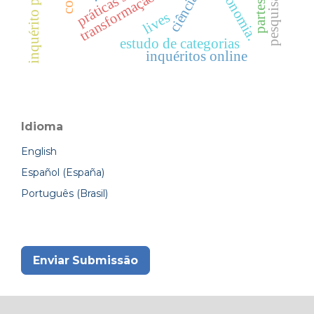
transformação digital
taxonomia.
lives
estudo de categorias
inquéritos online
Idioma
English
Español (España)
Português (Brasil)
Enviar Submissão