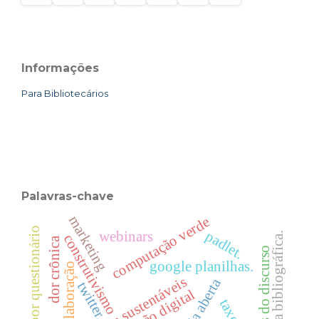
Informações
Para Bibliotecários
Palavras-chave
marketing
computação verde
inquérito por questionário
padlet.
webinars
pesquisa bibliográfica.
construtivismo
dor crônica
partes do discurso
google planilhas.
colaboração
práticas sustentáveis
ciência aberta
twitter.