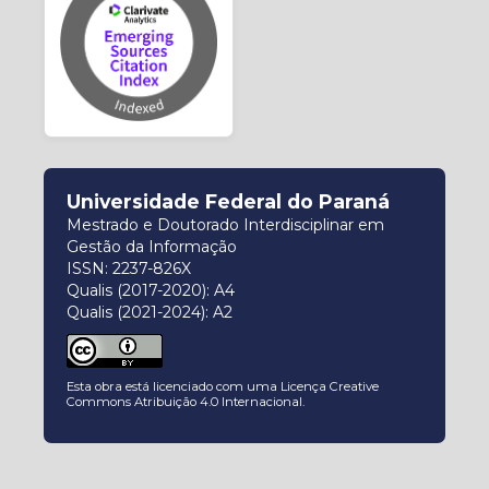
Universidade Federal do Paraná
Mestrado e Doutorado Interdisciplinar em
Gestão da Informação
ISSN: 2237-826X
Qualis (2017-2020): A4
Qualis (2021-2024): A2
Esta obra está licenciado com uma Licença
Creative
Commons Atribuição 4.0 Internacional
.