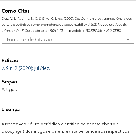
Como Citar
Cruz, V. L. P., Lima, N. C., & Silva, C. L. da. (2020). Gestão municipal: transparência dos
portais eletrônicos como promotores do accountability.
AtoZ: Novas práticas Em
informação E Conhecimento
,
9
(2), 1–13. https://doi.org/10.5380/atoz.v9i2.73180
Fomatos de Citação
Edição
v. 9 n. 2 (2020): jul./dez.
Seção
Artigos
Licença
A revista AtoZ é um periódico científico de acesso aberto e
o
copyright
dos artigos e da entrevista pertence aos respectivos