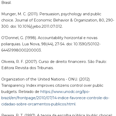
Brasil.
Munger, M. C. (2011). Persuasion, psychology and public
choice. Journal of Economic Behavior & Organization, 80, 290-
300. doi: 10.1016/j.jebo.2011.07.012.
O’Donnel, G. (1998). Accountability horizontal e novas
poliarquias. Lua Nova, 98(44), 27-54. doi: 10.1590/S0102-
64451998000200003.
Oliveira, R. F. (2007). Curso de direito financeiro. São Paulo:
Editora Revista dos Tribunais.
Organization of the United Nations - ONU. (2012).
Transparency Index improves citizens control over public
budgets. Retirado de
https://www.unodc.org/lpo-
brazil/en/frontpage/2010/07/14-indice-favorece-controle-do-
cidadao-sobre-orcamentos-publicos.html
.
Pereira, P. T. (1997). A teoria da escolha pública (public choice):