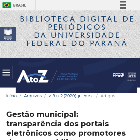
BRASIL
Simplifique!
BIBLIOTECA DIGITAL
DE
PERIÓDICOS
Comunica BR
DA UNIVERSIDADE
Participe
FEDERAL DO PARANÁ
Acesso à informação
Legislação
Canais
Início
/
Arquivos
/
v. 9 n. 2 (2020): jul./dez.
/
Artigos
Gestão municipal:
transparência dos portais
eletrônicos como promotores