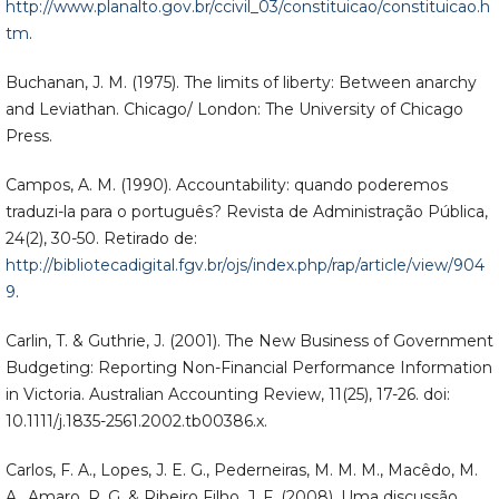
http://www.planalto.gov.br/ccivil_03/constituicao/constituicao.h
tm
.
Buchanan, J. M. (1975). The limits of liberty: Between anarchy
and Leviathan. Chicago/ London: The University of Chicago
Press.
Campos, A. M. (1990). Accountability: quando poderemos
traduzi-la para o português? Revista de Administração Pública,
24(2), 30-50. Retirado de:
http://bibliotecadigital.fgv.br/ojs/index.php/rap/article/view/904
9
.
Carlin, T. & Guthrie, J. (2001). The New Business of Government
Budgeting: Reporting Non-Financial Performance Information
in Victoria. Australian Accounting Review, 11(25), 17-26. doi:
10.1111/j.1835-2561.2002.tb00386.x.
Carlos, F. A., Lopes, J. E. G., Pederneiras, M. M. M., Macêdo, M.
A., Amaro, R. G. & Ribeiro Filho, J. F. (2008). Uma discussão