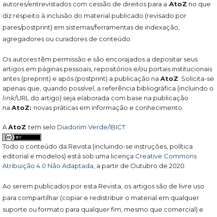
autores/entrevistados com cessão de direitos para a
AtoZ
no que
diz respeito à inclusão do material publicado (revisado por
pares/postprint) em sistemas/ferramentas de indexação,
agregadores ou curadores de conteúdo.
Os autores têm permissão e são encorajados a depositar seus
artigos em páginas pessoais, repositórios e/ou portais institucionais
antes (preprint) e após (postprint) a publicação na
AtoZ
. Solicita-se
apenas que, quando possível, a referência bibliográfica (incluindo o
link
/URL do artigo) seja elaborada com base na publicação
na
AtoZ:
novas práticas em informação e conhecimento.
A
AtoZ
tem selo
Diadorim Verde/IBICT
.
Todo o conteúdo da Revista (incluindo-se instruções, política
editorial e modelos) está sob uma licença
Creative Commons
Atribuição 4.0 Não Adaptada
, a partir de Outubro de 2020.
Ao serem publicados por esta Revista, os artigos são de livre uso
para compartilhar (copiar e redistribuir o material em qualquer
suporte ou formato para qualquer fim, mesmo que comercial) e