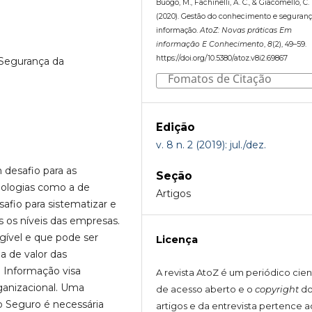
Buogo, M., Fachinelli, A. C., & Giacomello, C. 
(2020). Gestão do conhecimento e seguran
informação.
AtoZ: Novas práticas Em
informação E Conhecimento
,
8
(2), 49–59.
https://doi.org/10.5380/atoz.v8i2.69867
Segurança da
Fomatos de Citação
Edição
v. 8 n. 2 (2019): jul./dez.
desafio para as
Seção
ologias como a de
Artigos
fio para sistematizar e
 os níveis das empresas.
gível e que pode ser
Licença
a de valor das
 Informação visa
A revista AtoZ é um periódico cien
ganizacional. Uma
de acesso aberto e o
copyright
do
 Seguro é necessária
artigos e da entrevista pertence a