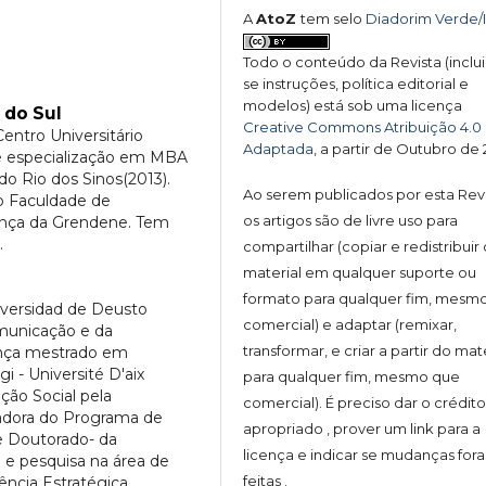
A
AtoZ
tem selo
Diadorim Verde/
Todo o conteúdo da Revista (inclu
se instruções, política editorial e
modelos) está sob uma licença
 do Sul
Creative Commons Atribuição 4.0
ntro Universitário
Adaptada
, a partir de Outubro de
 e especialização em MBA
do Rio dos Sinos(2013).
Ao serem publicados por esta Revi
io Faculdade de
os artigos são de livre uso para
rança da Grendene. Tem
.
compartilhar (copiar e redistribuir 
material em qualquer suporte ou
formato para qualquer fim, mesm
iversidad de Deusto
comercial) e adaptar (remixar,
municação e da
transformar, e criar a partir do mat
rança mestrado em
i - Université D'aix
para qualquer fim, mesmo que
ção Social pela
comercial). É preciso dar o crédit
nadora do Programa de
apropriado , prover um link para a
e Doutorado- da
licença e indicar se mudanças for
a e pesquisa na área de
feitas .
ência Estratégica,