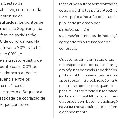
na Gestão de
respectivos autores/entrevistado
alitativo, com o uso da
cessão de direitos para a
AtoZ
no
estrutura de
diz respeito à inclusão do material
sultados:
Os pontos de
publicado (revisado por
imento e Segurança da
pares/postprint) em
ase de socialização,
sistemas/ferramentas de indexaçã
% de congruência. Na
agregadores ou curadores de
m acima de 70%. Não há
conteúdo.
o de 60% de
Os autores têm permissão e são
rnalização, registro de
encorajados a depositar seus arti
m ponto com 100% de
em páginas pessoais, repositórios
ue adotaram a técnica
portais institucionais antes (preprin
ruência entre os
após (postprint) a publicação na
A
a retórica da
Solicita-se apenas que, quando
possível, a referência bibliográfica
hecimento e Segurança
(incluindo o
link
/URL do artigo) sej
essidade de cocriação de
elaborada com base na publicaçã
k que considere
na
AtoZ:
novas práticas em info
e conhecimento.