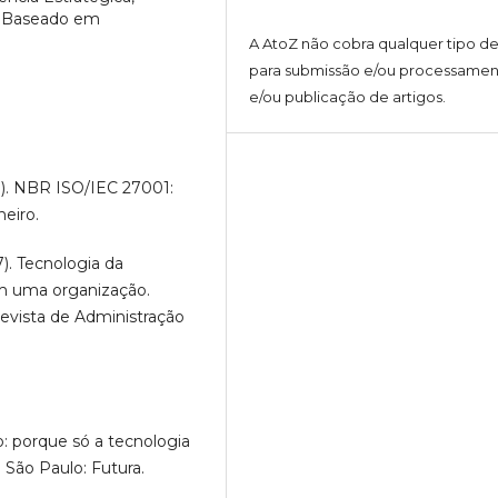
o Baseado em
A AtoZ não cobra qualquer tipo de
para submissão e/ou processame
e/ou publicação de artigos.
3). NBR ISO/IEC 27001:
eiro.
97). Tecnologia da
m uma organização.
evista de Administração
o: porque só a tecnologia
 São Paulo: Futura.