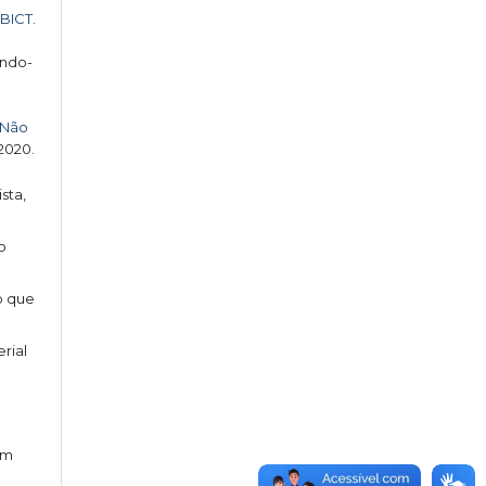
IBICT
.
indo-
 Não
 2020.
sta,
o
o que
erial
o
am