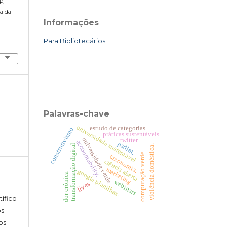
P.
ça da
Informações
Para Bibliotecários
Palavras-chave
universidade sustentável
estudo de categorias
construtivismo
práticas sustentáveis
universidade verde
twitter.
accountability.
padlet.
transformação digital
violência doméstica.
computação verde
taxonomia.
ciência aberta
marketing
google planilhas.
dor crônica
webinars
lives
tífico
s
os