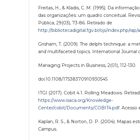
Freitas, H., & Kladis, C. M. (1995). Da informação
das organizações: um quadro conceitual. Revi
Pública, 29(03), 73-86. Retirado de
http://bibliotecadigital.fgv.br/ojs/index.php/rap
Grisham, T. (2009). The delphi technique: a m
and multifaceted topics. International Journal 
Managing Projects in Business, 2(01), 112-130.
doi:10.1108/17538370910930545
ITGI (2017). Cobit 4.1. Rolling Meadows. Retirad
https://www.isaca.org/Knowledge-
Center/cobit/Documents/COBIT4.pdf
. Acesso 
Kaplan, R. S., & Norton, D. P. (2004). Mapas est
Campus.