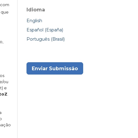
s com
Idioma
 que
English
Español (España)
Português (Brasil)
o,
Enviar Submissão
gos
 e/ou
t) e
toZ
.
a
o
rmação