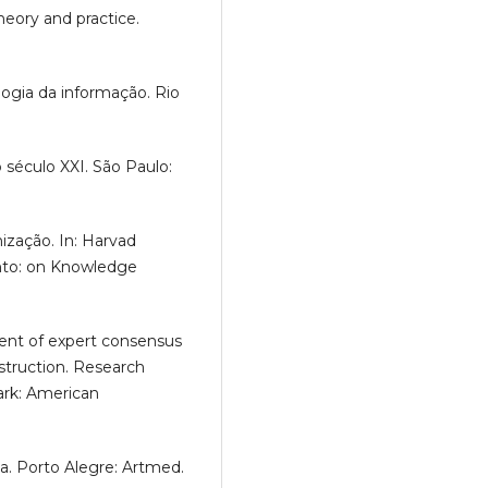
eory and practice.
logia da informação. Rio
o século XXI. São Paulo:
ização. In: Harvad
nto: on Knowledge
ement of expert consensus
struction. Research
ark: American
va. Porto Alegre: Artmed.