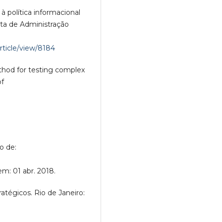
 à política informacional
sta de Administração
/article/view/8184
ethod for testing complex
of
o de:
em: 01 abr. 2018.
ratégicos. Rio de Janeiro: