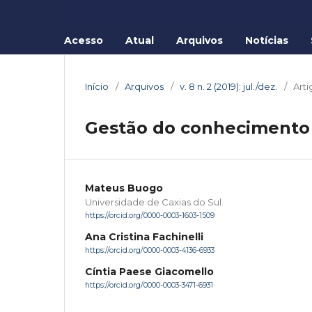
Acesso
Atual
Arquivos
Notícias
Início
/
Arquivos
/
v. 8 n. 2 (2019): jul./dez.
/
Arti
Gestão do conhecimento 
Mateus Buogo
Universidade de Caxias do Sul
https://orcid.org/0000-0003-1603-1509
Ana Cristina Fachinelli
https://orcid.org/0000-0003-4136-6933
Cíntia Paese Giacomello
https://orcid.org/0000-0003-3471-6931