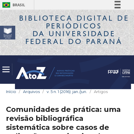
BRASIL
Simplifique!
BIBLIOTECA DIGITAL
DE
PERIÓDICOS
Comunica BR
DA UNIVERSIDADE
Participe
FEDERAL DO PARANÁ
Acesso à informação
Legislação
Canais
Início
/
Arquivos
/
v. 5 n. 1 (2016): jan./jun.
/
Artigos
Comunidades de prática: uma
revisão bibliográfica
sistemática sobre casos de