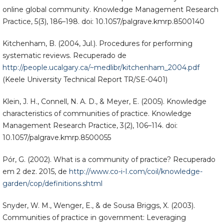
online global community. Knowledge Management Research
Practice, 5(3), 186–198. doi: 10.1057/palgrave.kmrp.8500140
Kitchenham, B. (2004, Jul.). Procedures for performing
systematic reviews. Recuperado de
http://people.ucalgary.ca/~medlibr/kitchenham_2004.pdf
(Keele University Technical Report TR/SE-0401)
Klein, J. H., Connell, N. A. D., & Meyer, E. (2005). Knowledge
characteristics of communities of practice. Knowledge
Management Research Practice, 3(2), 106–114. doi:
10.1057/palgrave.kmrp.8500055
Pór, G. (2002). What is a community of practice? Recuperado
em 2 dez. 2015, de
http://www.co-i-I.com/coil/knowledge-
garden/cop/definitions.shtml
Snyder, W. M., Wenger, E., & de Sousa Briggs, X. (2003).
Communities of practice in government: Leveraging