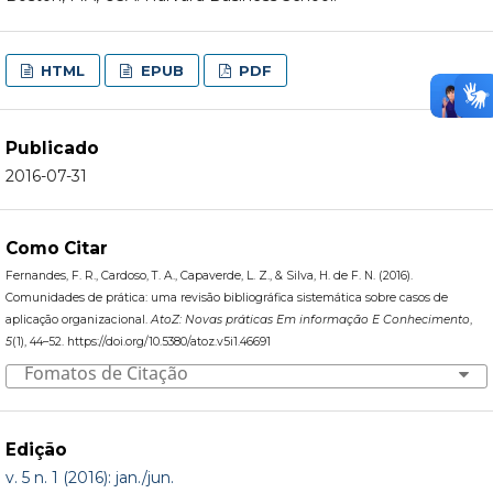
HTML
EPUB
PDF
Publicado
2016-07-31
Como Citar
Fernandes, F. R., Cardoso, T. A., Capaverde, L. Z., & Silva, H. de F. N. (2016).
Comunidades de prática: uma revisão bibliográfica sistemática sobre casos de
aplicação organizacional.
AtoZ: Novas práticas Em informação E Conhecimento
,
5
(1), 44–52. https://doi.org/10.5380/atoz.v5i1.46691
Fomatos de Citação
Edição
v. 5 n. 1 (2016): jan./jun.