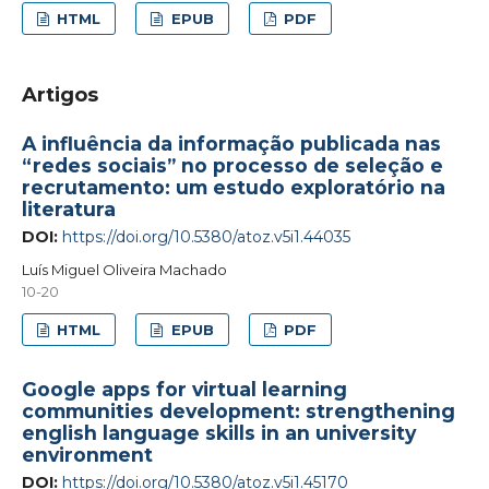
HTML
EPUB
PDF
Artigos
A influência da informação publicada nas
“redes sociais” no processo de seleção e
recrutamento: um estudo exploratório na
literatura
DOI:
https://doi.org/10.5380/atoz.v5i1.44035
Luís Miguel Oliveira Machado
10-20
HTML
EPUB
PDF
Google apps for virtual learning
communities development: strengthening
english language skills in an university
environment
DOI:
https://doi.org/10.5380/atoz.v5i1.45170