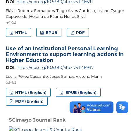
DOI:
https://doi.org/10.5380/atoz.v5i1.46691
Flávia Roberta Fernandes, Tiago Alves Cardoso, Lisiane Zynger
Capaverde, Helena de Fátima Nunes Silva
44-52
HTML
EPUB
PDF
Use of an Institutional Personal Learning
Environment to support learning actions in
Higher Education
DOI:
https://doi.org/10.5380/atoz.v5i1.46937
Lucila Pérez Cascante, Jesús Salinas, Victoria Marín
53-63
HTML (English)
EPUB (English)
PDF (English)
SCImago Journal Rank