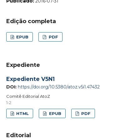
Publicado:
2016-07-31
Edição completa
EPUB
PDF
Expediente
Expediente V5N1
DOI:
https://doi.org/10.5380/atoz.v5i1.47432
Comitê Editorial AtoZ
1-2
HTML
EPUB
PDF
Editorial