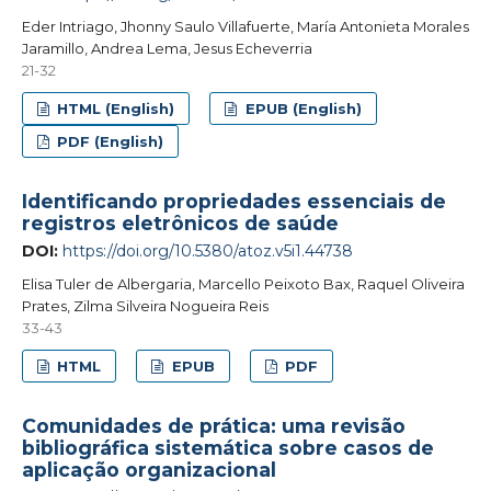
Eder Intriago, Jhonny Saulo Villafuerte, María Antonieta Morales
Jaramillo, Andrea Lema, Jesus Echeverria
21-32
HTML (English)
EPUB (English)
PDF (English)
Identificando propriedades essenciais de
registros eletrônicos de saúde
DOI:
https://doi.org/10.5380/atoz.v5i1.44738
Elisa Tuler de Albergaria, Marcello Peixoto Bax, Raquel Oliveira
Prates, Zilma Silveira Nogueira Reis
33-43
HTML
EPUB
PDF
Comunidades de prática: uma revisão
bibliográfica sistemática sobre casos de
aplicação organizacional