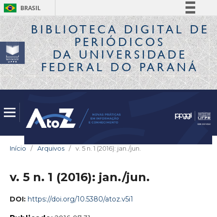
BRASIL
Simplifique!
BIBLIOTECA DIGITAL
DE
PERIÓDICOS
Comunica BR
DA UNIVERSIDADE
Participe
FEDERAL DO PARANÁ
Acesso à informação
Legislação
Canais
Início
/
Arquivos
/
v. 5 n. 1 (2016): jan./jun.
v. 5 n. 1 (2016): jan./jun.
DOI:
https://doi.org/10.5380/atoz.v5i1