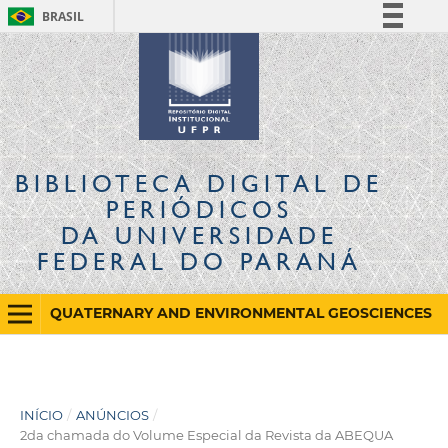
BRASIL
Simplifique!
Comunica BR
Participe
Acesso à informação
Legislação
BIBLIOTECA DIGITAL
DE
Canais
PERIÓDICOS
DA UNIVERSIDADE
FEDERAL DO PARANÁ
QUATERNARY AND ENVIRONMENTAL GEOSCIENCES
INÍCIO
/
ANÚNCIOS
/
2da chamada do Volume Especial da Revista da ABEQUA