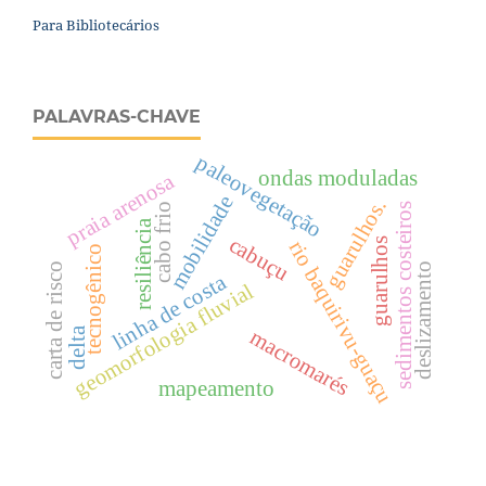
Para Bibliotecários
PALAVRAS-CHAVE
paleovegetação
ondas moduladas
praia arenosa
mobilidade
guarulhos.
sedimentos costeiros
cabo frio
resiliência
cabuçu
guarulhos
rio baquirivu-guaçu
tecnogênico
carta de risco
deslizamento
linha de costa
geomorfologia fluvial
delta
macromarés
mapeamento