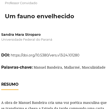
Professor Convidado
Um fauno envelhecido
Sandra Mara Stroparo
Universidade Federal do Paraná
DOI:
https://doi.org/10.5380/vers.v13i24.101280
Palavras-chave:
Manuel Bandeira, Mallarmé, Masculinidade
RESUMO
A obra de Manuel Bandeira cria uma voz poética masculina que
se transforma e chega a Estrela da tarde compondo uma carta