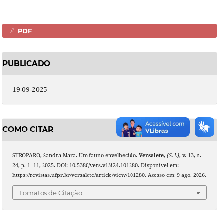
PDF
PUBLICADO
19-09-2025
COMO CITAR
STROPARO, Sandra Mara. Um fauno envelhecido.
Versalete
,
[S. l.]
, v. 13, n.
24, p. 1–11, 2025. DOI: 10.5380/vers.v13i24.101280. Disponível em:
https://revistas.ufpr.br/versalete/article/view/101280. Acesso em: 9 ago. 2026.
Fomatos de Citação