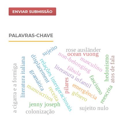
ENVIAR SUBMISSÃO
PALAVRAS-CHAVE
sujeito
rose ausländer
non-belonging
ocean vuong
displacement
hedonismo
masculino
atos de fala
literatura italiana
relações intergeracionais
a cigarra e a formiga
literatura infantil
fábula
gramática
fascismo
pilares
emergência
manuscritos
reescrita
receita
gênero
jenny joseph
sujeito nulo
colonização