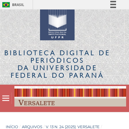
BRASIL
Simplifique!
Comunica BR
Participe
Acesso à informação
Legislação
BIBLIOTECA DIGITAL
DE
Canais
PERIÓDICOS
DA UNIVERSIDADE
FEDERAL DO PARANÁ
INÍCIO
/
ARQUIVOS
/
V. 13 N. 24 (2025): VERSALETE
/