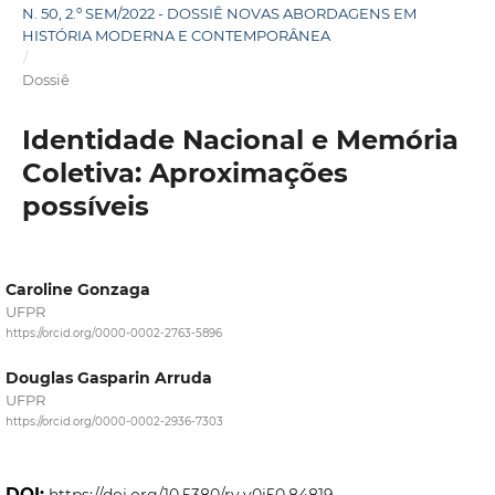
N. 50, 2.º SEM/2022 - DOSSIÊ NOVAS ABORDAGENS EM
HISTÓRIA MODERNA E CONTEMPORÂNEA
/
Dossiê
Identidade Nacional e Memória
Coletiva: Aproximações
possíveis
Caroline Gonzaga
UFPR
https://orcid.org/0000-0002-2763-5896
Douglas Gasparin Arruda
UFPR
https://orcid.org/0000-0002-2936-7303
DOI:
https://doi.org/10.5380/rv.v0i50.84819