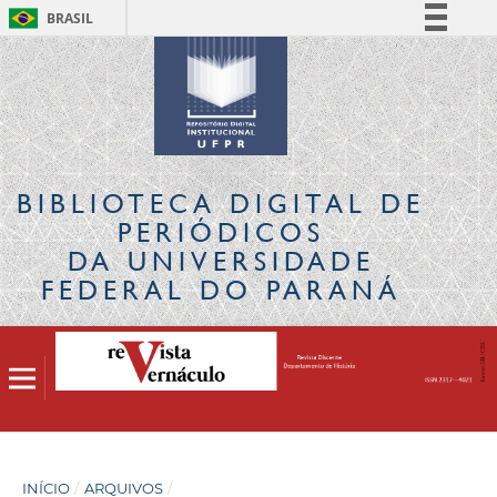
BRASIL
Simplifique!
Comunica BR
Participe
Acesso à informação
Legislação
BIBLIOTECA DIGITAL
DE
Canais
PERIÓDICOS
DA UNIVERSIDADE
FEDERAL DO PARANÁ
INÍCIO
/
ARQUIVOS
/