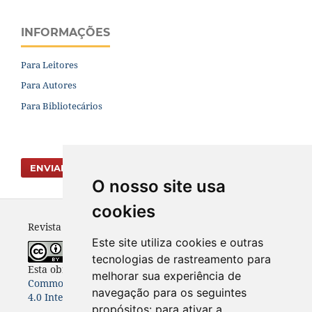
INFORMAÇÕES
Para Leitores
Para Autores
Para Bibliotecários
ENVIAR SUBMISSÃO
O nosso site usa
cookies
Revista Vernáculo - ISSN 2317-4021
Este site utiliza cookies e outras
tecnologias de rastreamento para
Esta obra está licenciada com uma Licença
Creative
melhorar sua experiência de
Commons Atribuição-NãoComercial-CompartilhaIgual
navegação para os seguintes
4.0 Internacional
.
propósitos:
para ativar a