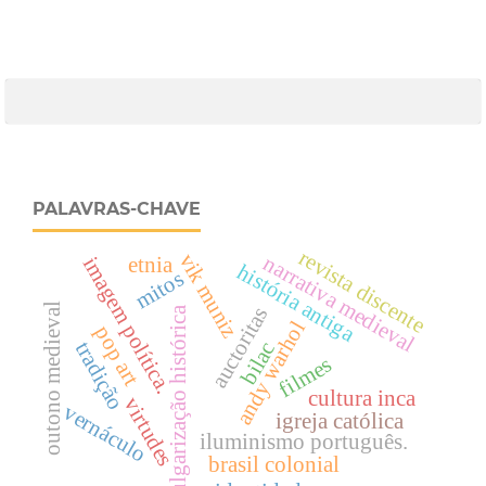
PALAVRAS-CHAVE
revista discente
vik muniz
narrativa medieval
imagem política.
etnia
história antiga
mitos
outono medieval
auctoritas
vulgarização histórica
andy warhol
pop art
tradição
bilac
filmes
cultura inca
virtudes
vernáculo
igreja católica
iluminismo português.
brasil colonial