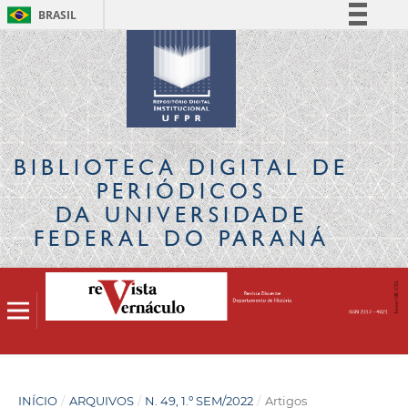
BRASIL
Simplifique!
Comunica BR
Participe
Acesso à informação
Legislação
BIBLIOTECA DIGITAL
DE
Canais
PERIÓDICOS
DA UNIVERSIDADE
FEDERAL DO PARANÁ
INÍCIO
/
ARQUIVOS
/
N. 49, 1.º SEM/2022
/
Artigos