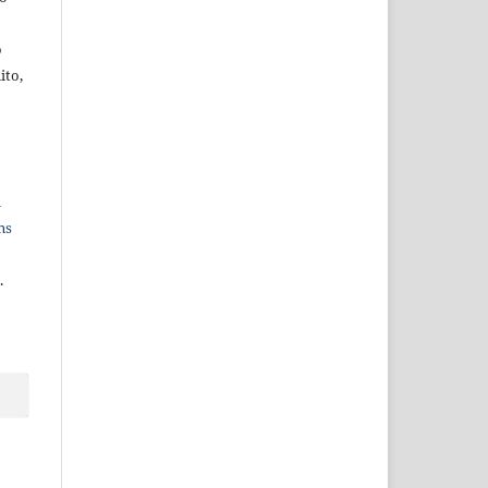
o
ito,
a
ns
.