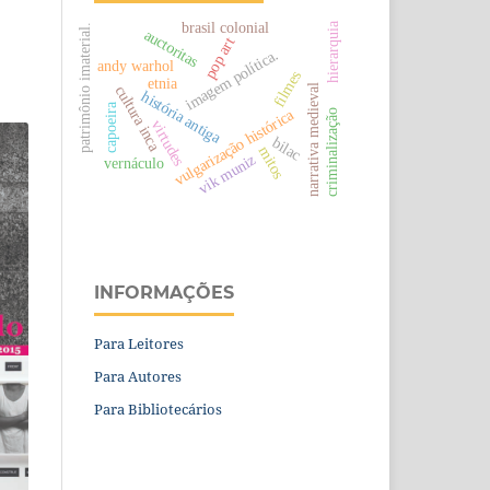
brasil colonial
hierarquia
patrimônio imaterial.
auctoritas
pop art
imagem política.
andy warhol
filmes
etnia
narrativa medieval
cultura inca
história antiga
capoeira
vulgarização histórica
criminalização
virtudes
bilac
mitos
vik muniz
vernáculo
INFORMAÇÕES
Para Leitores
Para Autores
Para Bibliotecários