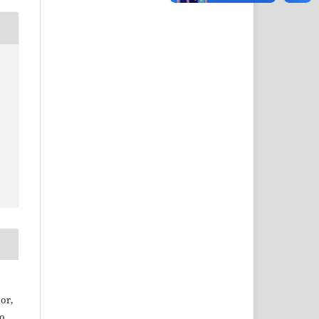
or,
ão