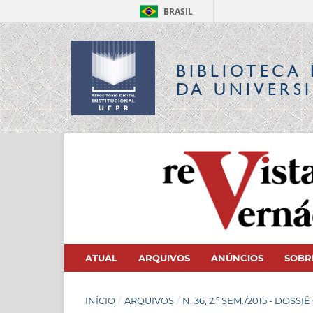
BRASIL
BIBLIOTECA 
DA UNIVERS
ATUAL
ARQUIVOS
ANÚNCIOS
SOB
INÍCIO
/
ARQUIVOS
/
N. 36, 2.º SEM./2015 - D