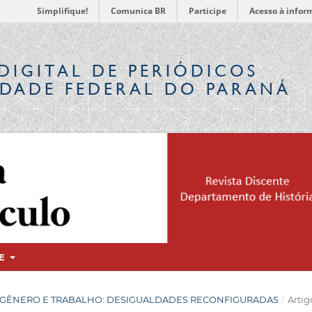
Simplifique!
Comunica BR
Participe
Acesso à infor
DIGITAL
DE PERIÓDICOS
IDADE FEDERAL DO PARANÁ
RE
OSSIÊ GÊNERO E TRABALHO: DESIGUALDADES RECONFIGURADAS
/
Artig