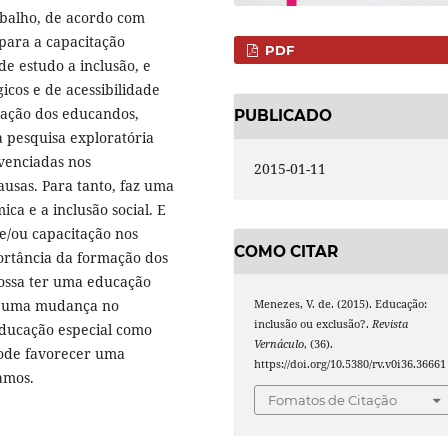
abalho, de acordo com
 para a capacitação
PDF
de estudo a inclusão, e
icos e de acessibilidade
pação dos educandos,
PUBLICADO
a pesquisa exploratória
ivenciadas nos
2015-01-11
ausas. Para tanto, faz uma
ca e a inclusão social. E
e/ou capacitação nos
COMO CITAR
ortância da formação dos
possa ter uma educação
so uma mudança no
Menezes, V. de. (2015). Educação:
inclusão ou exclusão?.
Revista
educação especial como
Vernáculo
, (36).
 pode favorecer uma
https://doi.org/10.5380/rv.v0i36.36661
amos.
Fomatos de Citação