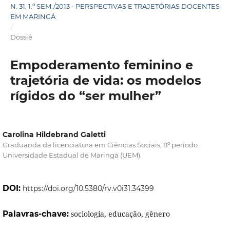
N. 31, 1.º SEM./2013 - PERSPECTIVAS E TRAJETÓRIAS DOCENTES
EM MARINGÁ
/
Dossiê
Empoderamento feminino e
trajetória de vida: os modelos
rígidos do “ser mulher”
Carolina Hildebrand Galetti
Graduanda da licenciatura em Ciências Sociais, 8º período.
Universidade Estadual de Maringá (UEM).
DOI:
https://doi.org/10.5380/rv.v0i31.34399
Palavras-chave:
sociologia, educação, gênero