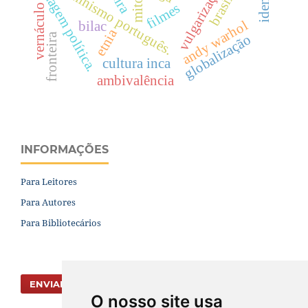
iluminismo português.
imagem política.
mitos
filmes
vernáculo
andy warhol
bilac
etnia
fronteira
globalização
cultura inca
ambivalência
INFORMAÇÕES
Para Leitores
Para Autores
Para Bibliotecários
ENVIAR SUBMISSÃO
O nosso site usa