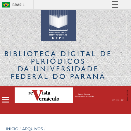
BRASIL
Simplifique!
Comunica BR
Participe
Acesso à informação
Legislação
BIBLIOTECA DIGITAL
DE
Canais
PERIÓDICOS
DA UNIVERSIDADE
FEDERAL DO PARANÁ
INÍCIO
/
ARQUIVOS
/