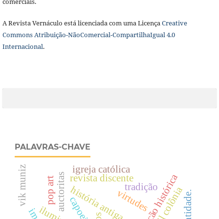
comerciais.
A Revista Vernáculo está licenciada com uma Licença
Creative
Commons Atribuição-NãoComercial-CompartilhaIgual 4.0
Internacional
.
PALAVRAS-CHAVE
igreja católica
vik muniz
auctoritas
vulgarização histórica
revista discente
pop art
tradição
história antiga
brasil colônia
virtudes
identidade.
capoeira