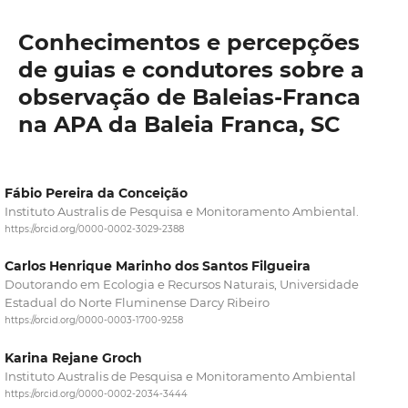
Conhecimentos e percepções
de guias e condutores sobre a
observação de Baleias-Franca
na APA da Baleia Franca, SC
Fábio Pereira da Conceição
Instituto Australis de Pesquisa e Monitoramento Ambiental.
https://orcid.org/0000-0002-3029-2388
Carlos Henrique Marinho dos Santos Filgueira
Doutorando em Ecologia e Recursos Naturais, Universidade
Estadual do Norte Fluminense Darcy Ribeiro
https://orcid.org/0000-0003-1700-9258
Karina Rejane Groch
Instituto Australis de Pesquisa e Monitoramento Ambiental
https://orcid.org/0000-0002-2034-3444