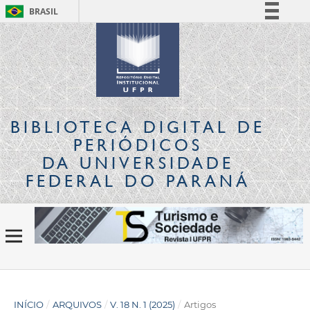
BRASIL
Simplifique!
Comunica BR
Participe
Acesso à informação
Legislação
BIBLIOTECA DIGITAL
DE
Canais
PERIÓDICOS
DA UNIVERSIDADE
FEDERAL DO PARANÁ
INÍCIO
/
ARQUIVOS
/
V. 18 N. 1 (2025)
/
Artigos