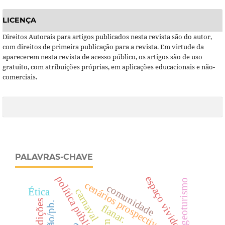
LICENÇA
Direitos Autorais para artigos publicados nesta revista são do autor,
com direitos de primeira publicação para a revista. Em virtude da
aparecerem nesta revista de acesso público, os artigos são de uso
gratuito, com atribuições próprias, em aplicações educacionais e não-
comerciais.
PALAVRAS-CHAVE
espaço vivido
política pública
geoturismo
cenários prospectivos
comunidade
Ética
carnaval
tradições
gurjão/pb.
flanar.