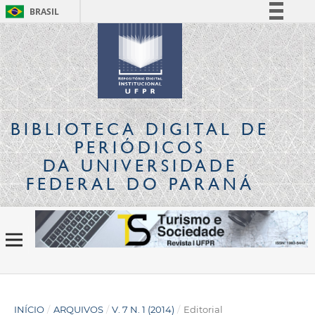
BRASIL
Simplifique!
Comunica BR
Participe
Acesso à informação
Legislação
BIBLIOTECA DIGITAL
DE
Canais
PERIÓDICOS
DA UNIVERSIDADE
FEDERAL DO PARANÁ
INÍCIO
/
ARQUIVOS
/
V. 7 N. 1 (2014)
/
Editorial