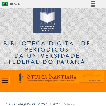
BRASIL
Simplifique!
Comunica BR
Participe
Acesso à informação
Legislação
BIBLIOTECA DIGITAL
DE
Canais
PERIÓDICOS
DA UNIVERSIDADE
FEDERAL DO PARANÁ
INÍCIO
/
ARQUIVOS
/
V. 20 N. 1 (2022)
/
Artigos