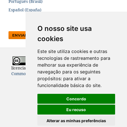
Português (Brasil)
Español (España)
O nosso site usa
ENVIAR SUBMISSÃO
cookies
Este site utiliza cookies e outras
tecnologias de rastreamento para
Todo o conteúdo desta revista está
melhorar sua experiência de
licenciado sob a
Licença
Internacional Creative
navegação para os seguintes
Commons 4.0 (CC BY 4.0)
propósitos:
para ativar a
funcionalidade básica do site
.
Concordo
Eu recuso
Alterar as minhas preferências