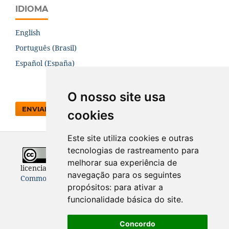
IDIOMA
English
Português (Brasil)
Español (España)
O nosso site usa
ENVIAR SUBMISSÃO
cookies
Este site utiliza cookies e outras
tecnologias de rastreamento para
Todo o conteúdo desta revista está
melhorar sua experiência de
licenciado sob a
Licença
Internacional Creative
navegação para os seguintes
Commons 4.0 (CC BY 4.0)
propósitos:
para ativar a
funcionalidade básica do site
.
Concordo