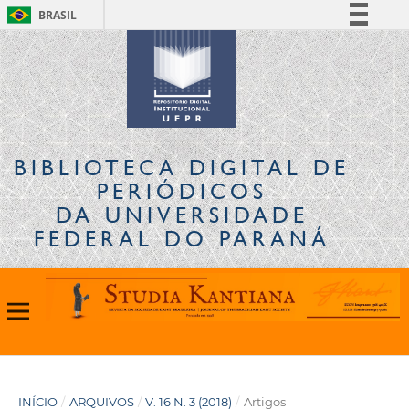
BRASIL
Simplifique!
Comunica BR
Participe
Acesso à informação
Legislação
BIBLIOTECA DIGITAL
DE
Canais
PERIÓDICOS
DA UNIVERSIDADE
FEDERAL DO PARANÁ
INÍCIO
/
ARQUIVOS
/
V. 16 N. 3 (2018)
/
Artigos