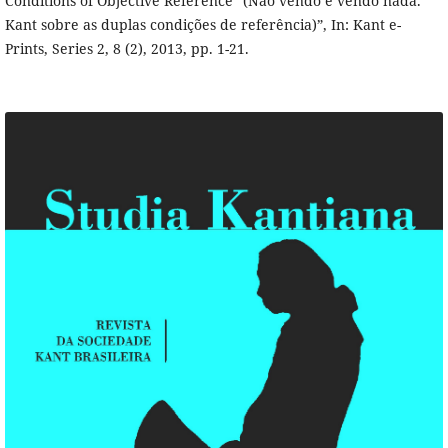
Conditions of Objective Reference" (Não vendo e vendo nada.
Kant sobre as duplas condições de referência)”, In: Kant e-
Prints, Series 2, 8 (2), 2013, pp. 1-21.