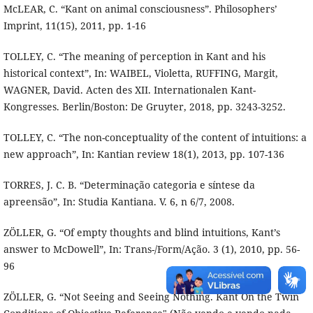
McLEAR, C. “Kant on animal consciousness”. Philosophers’
Imprint, 11(15), 2011, pp. 1-16
TOLLEY, C. “The meaning of perception in Kant and his
historical context”, In: WAIBEL, Violetta, RUFFING, Margit,
WAGNER, David. Acten des XII. Internationalen Kant-
Kongresses. Berlin/Boston: De Gruyter, 2018, pp. 3243-3252.
TOLLEY, C. “The non-conceptuality of the content of intuitions: a
new approach”, In: Kantian review 18(1), 2013, pp. 107-136
TORRES, J. C. B. “Determinação categoria e síntese da
apreensão”, In: Studia Kantiana. V. 6, n 6/7, 2008.
ZÖLLER, G. “Of empty thoughts and blind intuitions, Kant’s
answer to McDowell”, In: Trans-/Form/Ação. 3 (1), 2010, pp. 56-
96
ZÖLLER, G. “Not Seeing and Seeing Nothing. Kant On the Twin