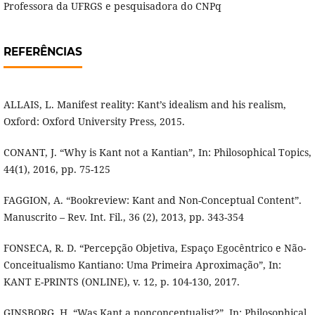
Professora da UFRGS e pesquisadora do CNPq
REFERÊNCIAS
ALLAIS, L. Manifest reality: Kant’s idealism and his realism,
Oxford: Oxford University Press, 2015.
CONANT, J. “Why is Kant not a Kantian”, In: Philosophical Topics,
44(1), 2016, pp. 75-125
FAGGION, A. “Bookreview: Kant and Non-Conceptual Content”.
Manuscrito – Rev. Int. Fil., 36 (2), 2013, pp. 343-354
FONSECA, R. D. “Percepção Objetiva, Espaço Egocêntrico e Não-
Conceitualismo Kantiano: Uma Primeira Aproximação”, In:
KANT E-PRINTS (ONLINE), v. 12, p. 104-130, 2017.
GINSBORG, H. “Was Kant a nonconceptualist?”, In: Philosophical