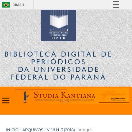
BRASIL
Simplifique!
Comunica BR
Participe
Acesso à informação
Legislação
BIBLIOTECA DIGITAL
DE
Canais
PERIÓDICOS
DA UNIVERSIDADE
FEDERAL DO PARANÁ
INÍCIO
/
ARQUIVOS
/
V. 16 N. 3 (2018)
/
Artigos