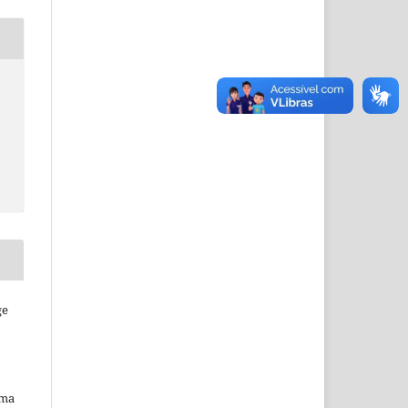
ge
uma