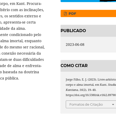
 corpo, em Kant. Procura-
bítrio com as inclinações,
PDF
s, os sentidos externo e
, apresenta-se certa
lidade da alma.
PUBLICADO
mente condicionado pelo
a alma imortal, enquanto
2023-06-08
ade do mesmo ser racional,
da conexão necessária da
tam-se duas dificuldades
dade de alma e enfrenta-
COMO CITAR
o baseada na doutrina
ca pública.
Jorge Filho, E. J. (2023). Livre-arbítrio
corpo e alma imortal, em Kant.
Studi
Kantiana
,
16
(2), 19–40.
https://doi.org/10.5380/sk.v16i2.89790
Fomatos de Citação