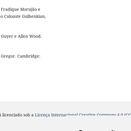
e Fradique Morujão e
ão Calouste Gulbenkian,
ul Guyer e Allen Wood.
y Gregor. Cambridge:
á licenciado sob a
Licença
Internacional Creative Commons 4.0 (CC