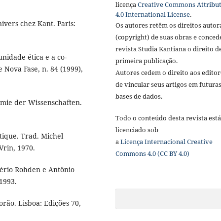
licença
Creative Commons Attribu
4.0 International License
.
ers chez Kant. Paris:
Os autores retêm os direitos autor
(copyright) de suas obras e conce
revista Studia Kantiana o direito d
nidade ética e a co-
primeira publicação.
e Nova Fase, n. 84 (1999),
Autores cedem o direito aos editor
de vincular seus artigos em futura
bases de dados.
mie der Wissenschaften.
Todo o conteúdo desta revista está
licenciado sob
tique. Trad. Michel
a
Licença
Internacional Creative
 Vrin, 1970.
Commons 4.0 (CC BY 4.0)
alério Rohden e Antônio
 1993.
orão. Lisboa: Edições 70,