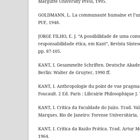
Margutte University Press, 1995.
GOLDMANN, L. La communauté humaine et l’univ
PUF, 1948.
JORGE FILHO, E. J. “A possibilidade de uma comu
responsabilidade ética, em Kant”, Revista Síntes
pp. 87-105.
KANT, I. Gesammelte Schriften. Deutsche Akade
Berlin: Walter de Gruyter, 1990 ff.
KANT, I. Anthropologie du point de vue pragma
Foucault. 2 Ed. Paris : Librairie Philosophique J.
KANT, I. Crítica da Faculdade do Juízo. Trad. V
Marques. Rio de Janeiro: Forense Universitária,
KANT, I. Crítica da Razão Prática. Trad. Artur M
1964.