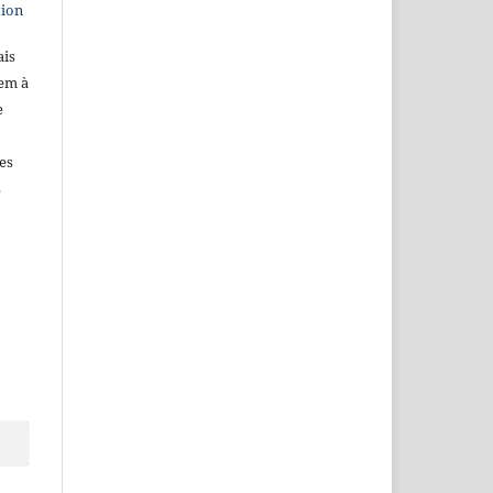
tion
ais
dem à
e
es
s