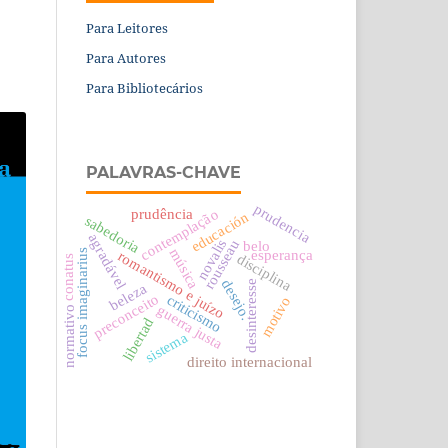
Para Leitores
Para Autores
Para Bibliotecários
PALAVRAS-CHAVE
prudencia
prudência
contemplação
educación
sabedoria
agradável
novalis
rousseau
belo
música
focus imaginarius
esperança
romantismo e juízo
disciplina
conatus
desejo.
desinteresse
beleza
preconceito
criticismo
motivo
guerra justa
normativo
libertad
sistema
direito internacional