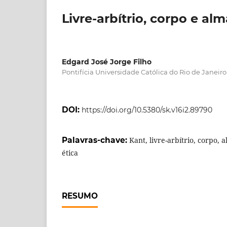
Livre-arbítrio, corpo e al
Edgard José Jorge Filho
Pontifícia Universidade Católica do Rio de Janeiro 
DOI:
https://doi.org/10.5380/sk.v16i2.89790
Palavras-chave:
Kant, livre-arbítrio, corpo,
ética
RESUMO