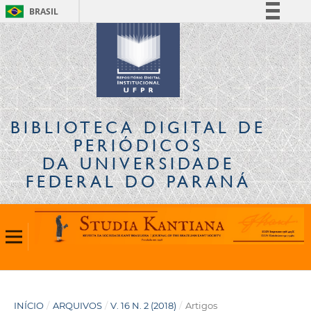
BRASIL
Simplifique!
Comunica BR
Participe
Acesso à informação
Legislação
BIBLIOTECA DIGITAL
DE
Canais
PERIÓDICOS
DA UNIVERSIDADE
FEDERAL DO PARANÁ
INÍCIO
/
ARQUIVOS
/
V. 16 N. 2 (2018)
/
Artigos