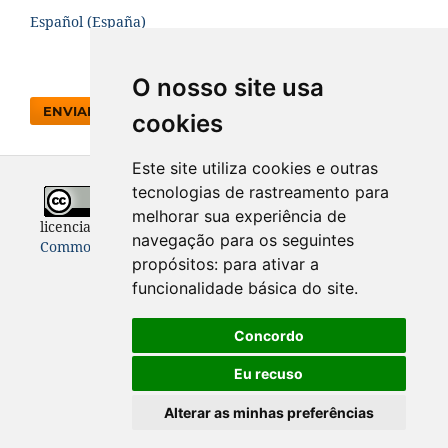
Español (España)
O nosso site usa
ENVIAR SUBMISSÃO
cookies
Este site utiliza cookies e outras
tecnologias de rastreamento para
Todo o conteúdo desta revista está
melhorar sua experiência de
licenciado sob a
Licença
Internacional Creative
navegação para os seguintes
Commons 4.0 (CC BY 4.0)
propósitos:
para ativar a
funcionalidade básica do site
.
Concordo
Eu recuso
Alterar as minhas preferências