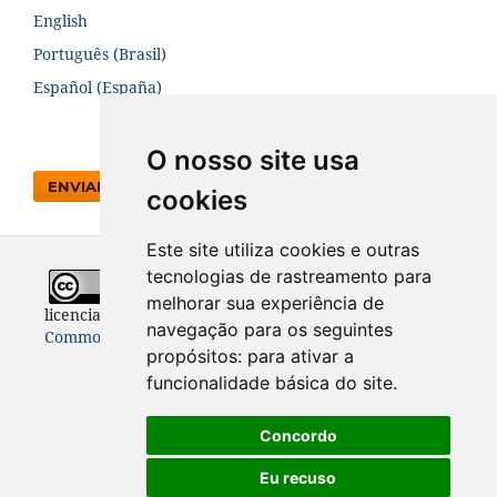
English
Português (Brasil)
Español (España)
O nosso site usa
ENVIAR SUBMISSÃO
cookies
Este site utiliza cookies e outras
tecnologias de rastreamento para
Todo o conteúdo desta revista está
melhorar sua experiência de
licenciado sob a
Licença
Internacional Creative
navegação para os seguintes
Commons 4.0 (CC BY 4.0)
propósitos:
para ativar a
funcionalidade básica do site
.
Concordo
Eu recuso