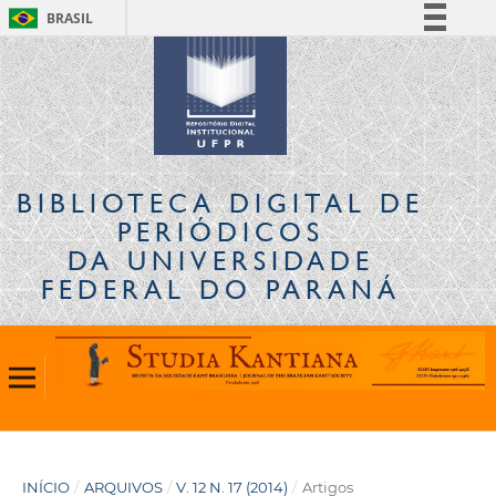
BRASIL
Simplifique!
Comunica BR
Participe
Acesso à informação
Legislação
BIBLIOTECA DIGITAL
DE
Canais
PERIÓDICOS
DA UNIVERSIDADE
FEDERAL DO PARANÁ
INÍCIO
/
ARQUIVOS
/
V. 12 N. 17 (2014)
/
Artigos