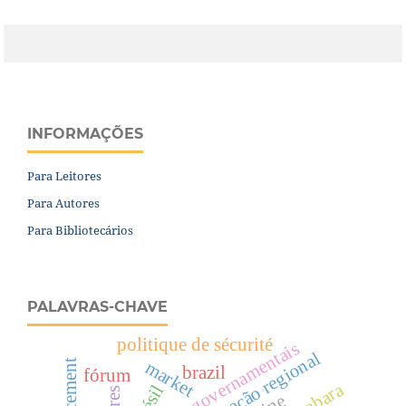
INFORMAÇÕES
Para Leitores
Para Autores
Para Bibliotecários
PALAVRAS-CHAVE
politique de sécurité
cooperação regional
market
financement
brazil
fórum
brésil