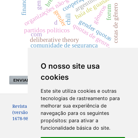
organizações não-governamentais
baía de guanabara
genres
argentine
cotas de gênero
gêneros
forum
gender
chili
gender quotas
d
quotas de genre.
partidos políticos
com
deliberative theory
comunidade de segurança
O nosso site usa
cookies
ENVIAR SUBMISSÃO
Este site utiliza cookies e outras
tecnologias de rastreamento para
melhorar sua experiência de
Revista de Sociologia e Política. ISSN: 0104-4478
(versão impressa)
navegação para os seguintes
1678-9873 (versão online)
propósitos:
para ativar a
funcionalidade básica do site
.