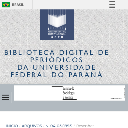
BRASIL
Simplifique!
Comunica BR
Participe
Acesso à informação
Legislação
BIBLIOTECA DIGITAL
DE
Canais
PERIÓDICOS
DA UNIVERSIDADE
FEDERAL DO PARANÁ
INÍCIO
/
ARQUIVOS
/
N. 04-05 (1995)
/
Resenhas