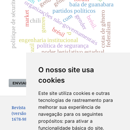
politique de sécurité
organizações não-governamentais
baía de guanabara
partidos políticos
cotas de gênero
market
com
gender
brésil.
genres
chili
federalism
brésil
d
engenharia institucional
política de segurança
brazil
poder legislativo estadual
O nosso site usa
cookies
ENVIAR SUBMISSÃO
Este site utiliza cookies e outras
tecnologias de rastreamento para
melhorar sua experiência de
Revista de Sociologia e Política. ISSN: 0104-4478
(versão impressa)
navegação para os seguintes
1678-9873 (versão online)
propósitos:
para ativar a
funcionalidade básica do site
.