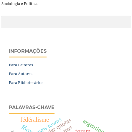
Sociologia e Política.
INFORMAÇÕES
Para Leitores
Para Autores
Para Bibliotecários
PALAVRAS-CHAVE
new towns
fédéralisme
gender quotas
argentine
fórum
gêneros
forum