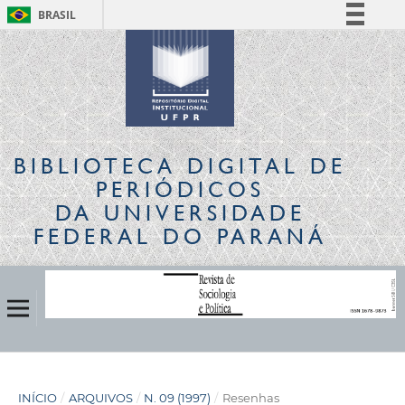
BRASIL
Simplifique!
Comunica BR
Participe
Acesso à informação
Legislação
BIBLIOTECA DIGITAL
DE
Canais
PERIÓDICOS
DA UNIVERSIDADE
FEDERAL DO PARANÁ
INÍCIO
/
ARQUIVOS
/
N. 09 (1997)
/
Resenhas