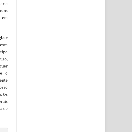
tar a
as as
o em
gia e
 com
tipo
uso,
lquer
ue o
ente
osso
o. Os
orais
ta de