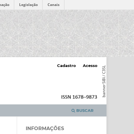
mação
Legislação
Canais
Cadastro
Acesso
BUSCAR
INFORMAÇÕES