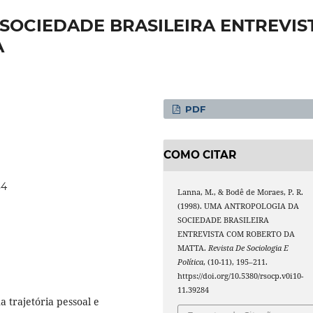
SOCIEDADE BRASILEIRA ENTREVIS
A
PDF
COMO CITAR
84
Lanna, M., & Bodê de Moraes, P. R.
(1998). UMA ANTROPOLOGIA DA
SOCIEDADE BRASILEIRA
ENTREVISTA COM ROBERTO DA
MATTA.
Revista De Sociologia E
Política
, (10-11), 195–211.
https://doi.org/10.5380/rsocp.v0i10-
11.39284
a trajetória pessoal e