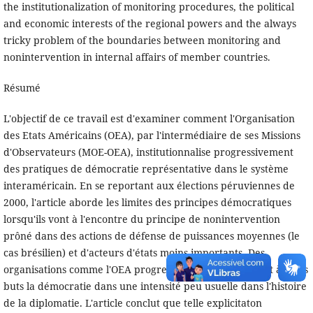
the institutionalization of monitoring procedures, the political
and economic interests of the regional powers and the always
tricky problem of the boundaries between monitoring and
nonintervention in internal affairs of member countries.
Résumé
L'objectif de ce travail est d'examiner comment l'Organisation
des Etats Américains (OEA), par l'intermédiaire de ses Missions
d'Observateurs (MOE-OEA), institutionnalise progressivement
des pratiques de démocratie représentative dans le système
interaméricain. En se reportant aux élections péruviennes de
2000, l'article aborde les limites des principes démocratiques
lorsqu'ils vont à l'encontre du principe de nonintervention
prôné dans des actions de défense de puissances moyennes (le
cas brésilien) et d'acteurs d'états moins importants. Des
organisations comme l'OEA progressivement incorporent à leurs
buts la démocratie dans une intensité peu usuelle dans l'histoire
de la diplomatie. L'article conclut que telle explicitaton