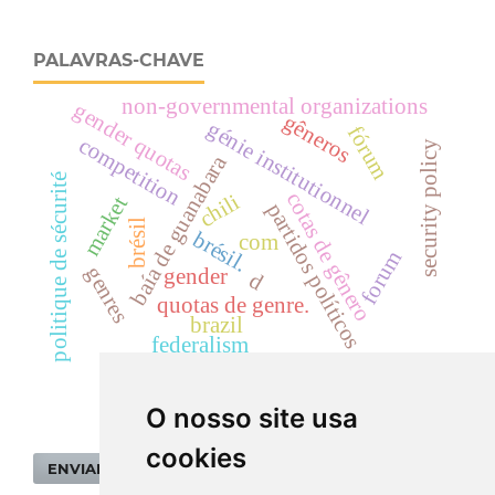
PALAVRAS-CHAVE
non-governmental organizations
gender quotas
gêneros
génie institutionnel
fórum
competition
security policy
baía de guanabara
politique de sécurité
cotas de gênero
chili
market
partidos políticos
brésil
brésil.
com
forum
genres
gender
d
quotas de genre.
brazil
federalism
O nosso site usa
cookies
ENVIAR SUBMISSÃO