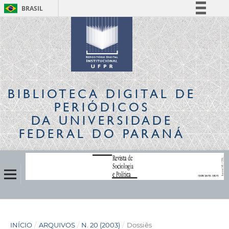
BRASIL
Simplifique!
Comunica BR
Participe
Acesso à informação
Legislação
BIBLIOTECA DIGITAL
DE
Canais
PERIÓDICOS
DA UNIVERSIDADE
FEDERAL DO PARANÁ
INÍCIO
/
ARQUIVOS
/
N. 20 (2003)
/
Dossiês