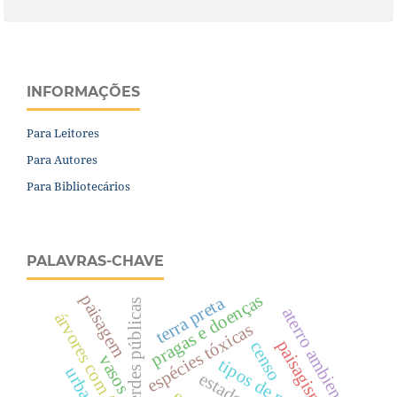
INFORMAÇÕES
Para Leitores
Para Autores
Para Bibliotecários
PALAVRAS-CHAVE
pragas e doenças
paisagem
terra preta
Áreas verdes públicas
aterro ambiental.
árvores com flor
espécies tóxicas
paisagismo.
censo
vasos
tipos de poda.