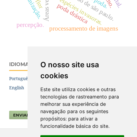
urbanização.
estado de são paulo.
espécies invasoras.
poda drástica
percepção.
processamento de imagens
O nosso site usa
IDIOMA
cookies
Português (Brasil)
English
Este site utiliza cookies e outras
tecnologias de rastreamento para
melhorar sua experiência de
navegação para os seguintes
ENVIAR SUBMISSÃO
propósitos:
para ativar a
funcionalidade básica do site
.