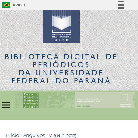
BRASIL
Simplifique!
Comunica BR
Participe
Acesso à informação
Legislação
BIBLIOTECA DIGITAL
DE
Canais
PERIÓDICOS
DA UNIVERSIDADE
FEDERAL DO PARANÁ
INÍCIO
/
ARQUIVOS
/
V. 8 N. 2 (2013)
/