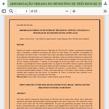
ARBORIZAÇÃO URBANA NO MUNICÍPIO DE TRÊS RIOS-RJ: ESPÉCIES UTILIZADAS E A PERCEPÇÃO DE SEUS BENEFÍCIOS PELA POPULAÇÃO