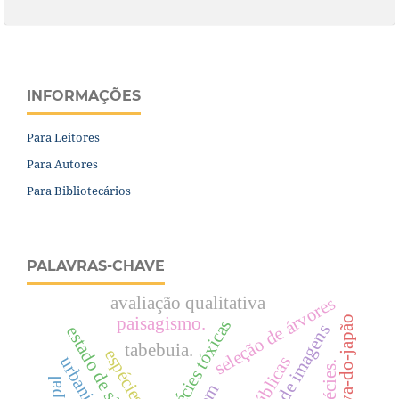
INFORMAÇÕES
Para Leitores
Para Autores
Para Bibliotecários
PALAVRAS-CHAVE
avaliação qualitativa
seleção de árvores
paisagismo.
uva-do-japão
espécies tóxicas
estado de são paulo.
tabebuia.
urbanização.