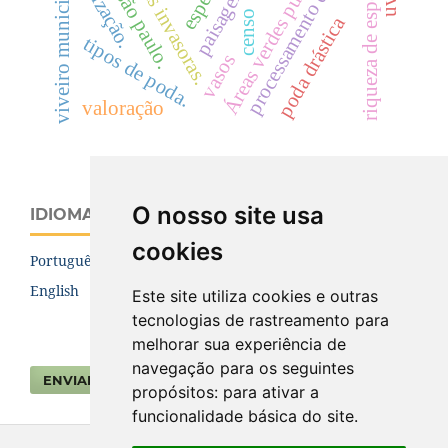
processamento de imagens
espécies invasoras.
Áreas verdes públicas
riqueza de espécies.
viveiro municipal
paisagem
censo
poda drástica
tipos de poda.
vasos
valoração
O nosso site usa
IDIOMA
cookies
Português (Brasil)
English
Este site utiliza cookies e outras
tecnologias de rastreamento para
melhorar sua experiência de
navegação para os seguintes
ENVIAR SUBMISSÃO
propósitos:
para ativar a
funcionalidade básica do site
.