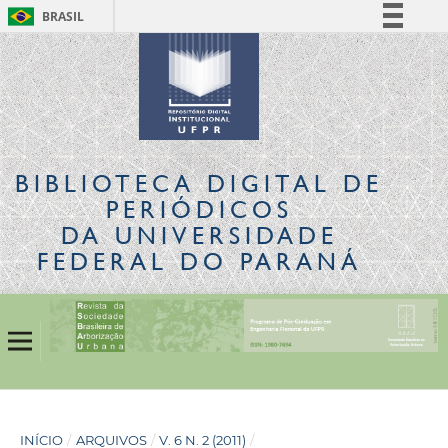
BRASIL
Simplifique!
Comunica BR
Participe
Acesso à informação
Legislação
BIBLIOTECA DIGITAL
DE
Canais
PERIÓDICOS
DA UNIVERSIDADE
FEDERAL DO PARANÁ
INÍCIO
/
ARQUIVOS
/
V. 6 N. 2 (2011)
/