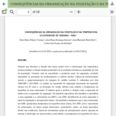
CONSEQUÊNCIAS DA URBANIZAÇÃO NA VEGETAÇÃO E NA TEMPERATURA DA SUPERFÍCIE DE TERESINA – PIAUI