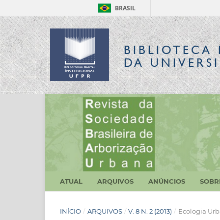
BRASIL
BIBLIOTECA 
DA UNIVERS
ATUAL
ARQUIVOS
ANÚNCIOS
SOB
INÍCIO
/
ARQUIVOS
/
V. 8 N. 2 (2013)
/
Ecologia Ur