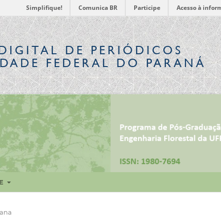
Simplifique!
Comunica BR
Participe
Acesso à infor
DIGITAL
DE PERIÓDICOS
IDADE FEDERAL DO PARANÁ
RE
bana