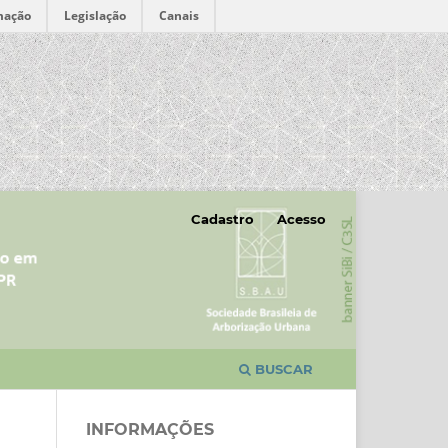
mação
Legislação
Canais
Cadastro
Acesso
BUSCAR
INFORMAÇÕES