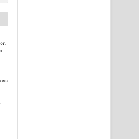
or,
ão
erem
s