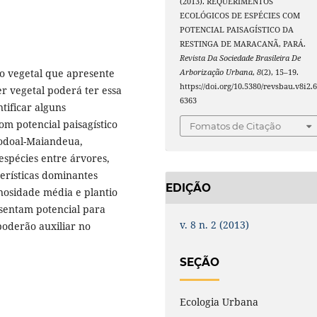
(2013). REQUERIMENTOS
ECOLÓGICOS DE ESPÉCIES COM
POTENCIAL PAISAGÍSTICO DA
RESTINGA DE MARACANÃ, PARÁ.
Revista Da Sociedade Brasileira De
do vegetal que apresente
Arborização Urbana
,
8
(2), 15–19.
https://doi.org/10.5380/revsbau.v8i2.
r vegetal poderá ter essa
6363
tificar alguns
om potencial paisagístico
Fomatos de Citação
godoal-Maiandeua,
espécies entre árvores,
erísticas dominantes
EDIÇÃO
osidade média e plantio
esentam potencial para
v. 8 n. 2 (2013)
poderão auxiliar no
SEÇÃO
Ecologia Urbana