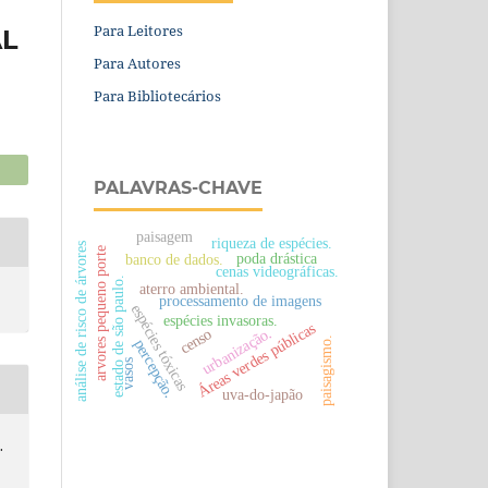
Para Leitores
AL
Para Autores
Para Bibliotecários
PALAVRAS-CHAVE
paisagem
riqueza de espécies.
análise de risco de árvores
arvores pequeno porte
poda drástica
banco de dados.
cenas videográficas.
estado de são paulo.
aterro ambiental.
processamento de imagens
espécies tóxicas
espécies invasoras.
Áreas verdes públicas
urbanização.
censo
paisagismo.
percepção.
vasos
uva-do-japão
.