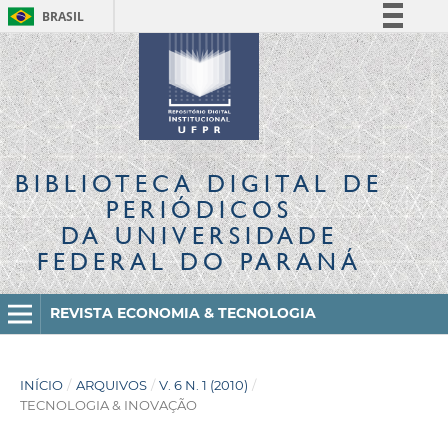
BRASIL
Simplifique!
Comunica BR
Participe
Acesso à informação
Legislação
BIBLIOTECA DIGITAL
DE
Canais
PERIÓDICOS
DA UNIVERSIDADE
FEDERAL DO PARANÁ
REVISTA ECONOMIA & TECNOLOGIA
INÍCIO
/
ARQUIVOS
/
V. 6 N. 1 (2010)
/
TECNOLOGIA & INOVAÇÃO