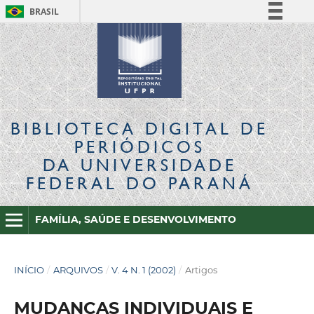
BRASIL
Simplifique!
Comunica BR
Participe
Acesso à informação
Legislação
BIBLIOTECA DIGITAL
DE
Canais
PERIÓDICOS
DA UNIVERSIDADE
FEDERAL DO PARANÁ
FAMÍLIA, SAÚDE E DESENVOLVIMENTO
INÍCIO
/
ARQUIVOS
/
V. 4 N. 1 (2002)
/
Artigos
MUDANÇAS INDIVIDUAIS E