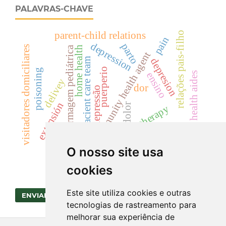
PALAVRAS-CHAVE
relações pais-filho
parent-child relations
pain
depression
parto
visitadores domiciliares
home health
enfermagem pediátrica
community health agent
pacient care team
depresion
puerperio
poisoning
home health aides
ensino
delivey
dor
depressão
extensión
dolor
drugtherapy
quimioterapia
O nosso site usa
cookies
Este site utiliza cookies e outras
ENVIAR SUBMISSÃO
tecnologias de rastreamento para
melhorar sua experiência de