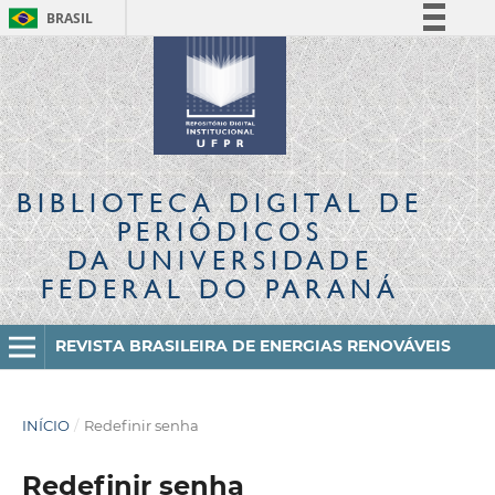
BRASIL
Simplifique!
Comunica BR
Participe
Acesso à informação
Legislação
BIBLIOTECA DIGITAL
DE
Canais
PERIÓDICOS
DA UNIVERSIDADE
FEDERAL DO PARANÁ
REVISTA BRASILEIRA DE ENERGIAS RENOVÁVEIS
INÍCIO
/
Redefinir senha
Redefinir senha