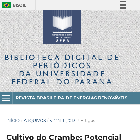
BRASIL
Simplifique!
Comunica BR
Participe
Acesso à informação
Legislação
BIBLIOTECA DIGITAL
DE
Canais
PERIÓDICOS
DA UNIVERSIDADE
FEDERAL DO PARANÁ
REVISTA BRASILEIRA DE ENERGIAS RENOVÁVEIS
INÍCIO
/
ARQUIVOS
/
V. 2 N. 1 (2013)
/
Artigos
Cultivo do Crambe: Potencial