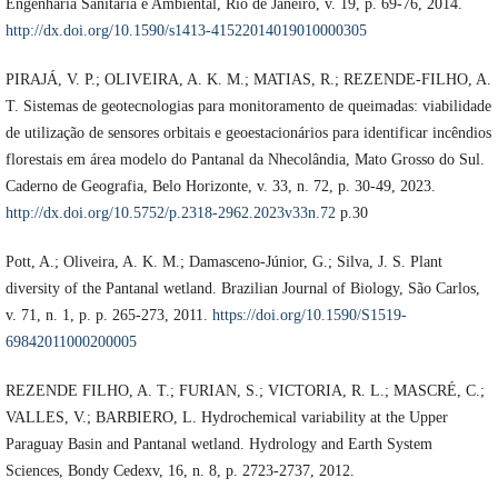
Engenharia Sanitária e Ambiental, Rio de Janeiro, v. 19, p. 69-76, 2014.
http://dx.doi.org/10.1590/s1413-41522014019010000305
PIRAJÁ, V. P.; OLIVEIRA, A. K. M.; MATIAS, R.; REZENDE-FILHO, A.
T. Sistemas de geotecnologias para monitoramento de queimadas: viabilidade
de utilização de sensores orbitais e geoestacionários para identificar incêndios
florestais em área modelo do Pantanal da Nhecolândia, Mato Grosso do Sul.
Caderno de Geografia, Belo Horizonte, v. 33, n. 72, p. 30-49, 2023.
http://dx.doi.org/10.5752/p.2318-2962.2023v33n.72
p.30
Pott, A.; Oliveira, A. K. M.; Damasceno-Júnior, G.; Silva, J. S. Plant
diversity of the Pantanal wetland. Brazilian Journal of Biology, São Carlos,
v. 71, n. 1, p. p. 265-273, 2011.
https://doi.org/10.1590/S1519-
69842011000200005
REZENDE FILHO, A. T.; FURIAN, S.; VICTORIA, R. L.; MASCRÉ, C.;
VALLES, V.; BARBIERO, L. Hydrochemical variability at the Upper
Paraguay Basin and Pantanal wetland. Hydrology and Earth System
Sciences, Bondy Cedexv, 16, n. 8, p. 2723-2737, 2012.