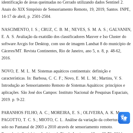
identificação de áreas queimadas no Cerrado utilizando dados Sentinel 2.
Anais do XIX Simpósio de Sensoriamento Remoto, 19, 2019, Santos. INPE,
14-17 de abril, p. 2501-2504.
NASCIMENTO, I. S.; CRUZ, C. B. M.; NEVES, S. M. A. S.; GALVANIN,
E. A. S. Avaliação da exatidão dos classificadores Maxver e Iso Cluster do
software Arcgis for Desktop, com uso de imagem Landsat 8 do município de
Cáceres/MT. Revista Continentes, Rio de Janeiro, ano 5, n. 8, p. 48-62,
2016.
NOVO, E. M. L. M. Sistemas aquáticos continentais: definição e
características. In: Barbosa, C. C. F.; Novo, E. M. L. M.; Martins, V. S.
Introdução ao Sensoriamento Remoto de Sistemas Aquáticos: princípios e
aplicações. São José dos Campos: Instituto Nacional de Pesquisas Espaciais,
2019. p. 9-22.
PARANHOS FILHO, A. C.; MOREIRA, E. S.; OLIVEIRA, A. K. M.;
PAGOTTO, T. C. S.; MIOTO, C. L. Análise da variação da cobertura do
solo no Pantanal de 2003 a 2010 através de sensoriamento remoto.