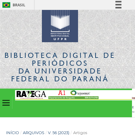
BRASIL
Simplifique!
Comunica BR
Participe
Acesso à informação
Legislação
BIBLIOTECA DIGITAL
DE
Canais
PERIÓDICOS
DA UNIVERSIDADE
FEDERAL DO PARANÁ
INÍCIO
/
ARQUIVOS
/
V. 56 (2023)
/
Artigos