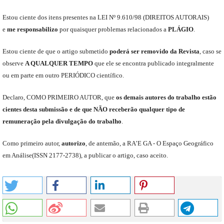
Est
ou
ciente dos itens presentes na LEI Nº 9.610
/
98 (DIREITOS AUTORAIS)
e
me
responsabili
z
o
por quaisquer problemas relacionados a
PLÁGIO
.
E
stou
ciente de que o artigo submetido
poderá ser removido da Revista
,
caso se
observe
A QUALQUER TEMPO
que
ele
se encontra publicado integralmente
ou em parte em outro
PERIÓDICO
científico.
Declaro
,
COMO PRIMEIRO AUTOR
,
que
os
demais
autores do trabalho estão
cientes de
sta
submiss
ão e
de
que
NÃO
receberão qualquer tipo de
remuneração pela divulgação do trabalho
.
C
omo primeiro autor
,
a
utorizo
,
de antemão,
a RA’E GA -
O Espaço Geográfico
em Análise
(
ISSN 2177-2738
)
,
a publicar o artigo, caso aceito.