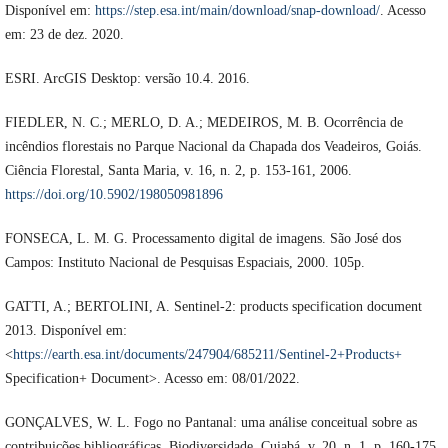
Disponível em:
https://step.esa.int/main/download/snap-download/
. Acesso
em: 23 de dez. 2020.
ESRI. ArcGIS Desktop: versão 10.4. 2016.
FIEDLER, N. C.; MERLO, D. A.; MEDEIROS, M. B. Ocorrência de
incêndios florestais no Parque Nacional da Chapada dos Veadeiros, Goiás.
Ciência Florestal, Santa Maria, v. 16, n. 2, p. 153-161, 2006.
https://doi.org/10.5902/198050981896
FONSECA, L. M. G. Processamento digital de imagens. São José dos
Campos: Instituto Nacional de Pesquisas Espaciais, 2000. 105p.
GATTI, A.; BERTOLINI, A. Sentinel-2: products specification document
2013. Disponível em:
<
https://earth.esa.int/documents/247904/685211/Sentinel-2+Products+
Specification+ Document>. Acesso em: 08/01/2022.
GONÇALVES, W. L. Fogo no Pantanal: uma análise conceitual sobre as
contribuições bibliográficas. Biodiversidade, Cuiabá, v. 20, n. 1, p. 160-175,