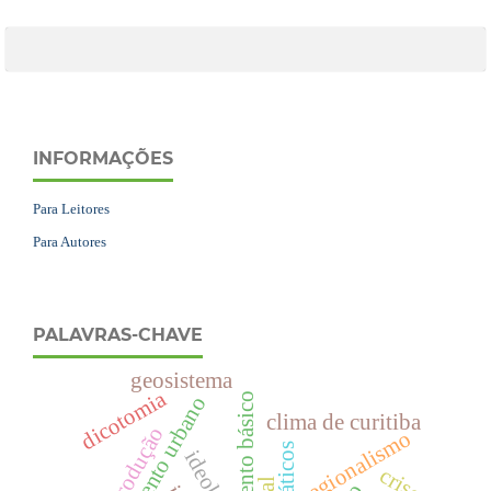
INFORMAÇÕES
Para Leitores
Para Autores
PALAVRAS-CHAVE
geosistema
dicotomia
saneamento básico
planejamento urbano
clima de curitiba
regionalismo
ideologia
crise