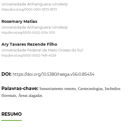
Universidade Anhanguera-Uniderp
https://orcid.org/0000-0001-9373-9573
Rosemary Matias
Universidade Anhanguera-Uniderp
http://orcid.org/0000-0002-0154-1015
Ary Tavares Rezende Filho
Universidade Federal de Mato Grosso do Sul
http://orcid.org/0000-0002-7481-4029
DOI:
https://doi.org/10.5380/raega.v56i0.85434
Palavras-chave:
Sensoriamento remoto, Geotecnologias, Incêndios
florestais, Áreas alagadas.
RESUMO