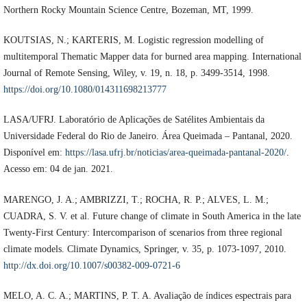
Northern Rocky Mountain Science Centre, Bozeman, MT, 1999.
KOUTSIAS, N.; KARTERIS, M. Logistic regression modelling of
multitemporal Thematic Mapper data for burned area mapping. International
Journal of Remote Sensing, Wiley, v. 19, n. 18, p. 3499-3514, 1998.
https://doi.org/10.1080/014311698213777
LASA/UFRJ. Laboratório de Aplicações de Satélites Ambientais da
Universidade Federal do Rio de Janeiro. Área Queimada – Pantanal, 2020.
Disponível em:
https://lasa.ufrj.br/noticias/area-queimada-pantanal-2020/
.
Acesso em: 04 de jan. 2021.
MARENGO, J. A.; AMBRIZZI, T.; ROCHA, R. P.; ALVES, L. M.;
CUADRA, S. V. et al. Future change of climate in South America in the late
Twenty-First Century: Intercomparison of scenarios from three regional
climate models. Climate Dynamics, Springer, v. 35, p. 1073-1097, 2010.
http://dx.doi.org/10.1007/s00382-009-0721-6
MELO, A. C. A.; MARTINS, P. T. A. Avaliação de índices espectrais para