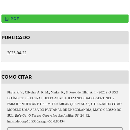
PDF
PUBLICADO
2023-04-22
COMO CITAR
Pirajá, R. V., Oliveira, A. K. M., Matias, R., & Rezende Filho, A. T. (2023). O USO
DO ÍNDICE ESPECTRAL DELTA ΔNBR UTILIZANDO DADOS SENTINEL 2
PARA IDENTIFICAR E DELIMITAR ÁREAS QUEIMADAS, UTILIZANDO COMO
MODELO UMA ÁREA DO PANTANAL DE NHECOLÂNDIA, MATO GROSSO DO
SUL.
Ra’e Ga: O Espaço Geográfico Em Análise
,
56
, 24–42.
https://doi.org/10.5380/raega.v56i0.85434