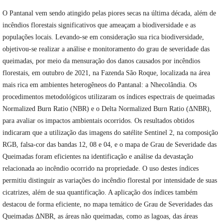
O Pantanal vem sendo atingido pelas piores secas na última década, além de
incêndios florestais significativos que ameaçam a biodiversidade e as
populações locais. Levando-se em consideração sua rica biodiversidade,
objetivou-se realizar a análise e monitoramento do grau de severidade das
queimadas, por meio da mensuração dos danos causados por incêndios
florestais, em outubro de 2021, na Fazenda São Roque, localizada na área
mais rica em ambientes heterogêneos do Pantanal: a Nhecolândia. Os
procedimentos metodológicos utilizaram os índices espectrais de queimadas
Normalized Burn Ratio (NBR) e o Delta Normalized Burn Ratio (ΔNBR),
para avaliar os impactos ambientais ocorridos. Os resultados obtidos
indicaram que a utilização das imagens do satélite Sentinel 2, na composição
RGB, falsa-cor das bandas 12, 08 e 04, e o mapa de Grau de Severidade das
Queimadas
foram eficientes na identificação e análise da devastação
relacionada ao incêndio ocorrido na propriedade. O uso destes índices
permitiu distinguir as variações do incêndio florestal por intensidade de suas
cicatrizes, além de sua quantificação. A aplicação dos índices também
destacou de forma eficiente, no mapa temático de Grau de Severidades das
Queimadas ΔNBR, as áreas não queimadas, como as lagoas, das áreas