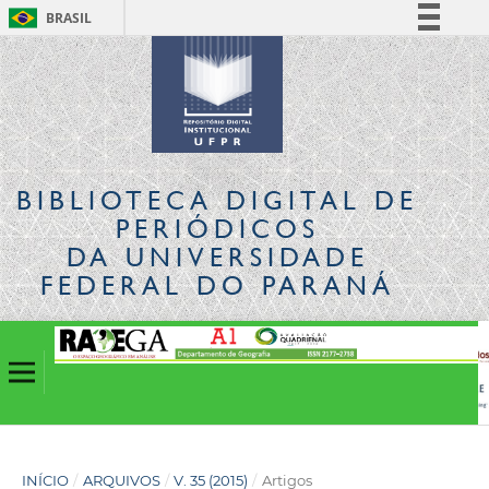
BRASIL
Simplifique!
Comunica BR
Participe
Acesso à informação
Legislação
BIBLIOTECA DIGITAL
DE
Canais
PERIÓDICOS
DA UNIVERSIDADE
FEDERAL DO PARANÁ
INÍCIO
/
ARQUIVOS
/
V. 35 (2015)
/
Artigos