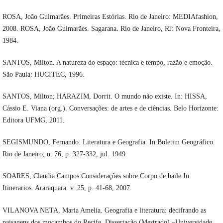
ROSA, João Guimarães. Primeiras Estórias. Rio de Janeiro: MEDIAfashion,
2008. ROSA, João Guimarães. Sagarana. Rio de Janeiro, RJ: Nova Fronteira,
1984.
SANTOS, Milton. A natureza do espaço: técnica e tempo, razão e emoção.
São Paula: HUCITEC, 1996.
SANTOS, Milton; HARAZIM, Dorrit. O mundo não existe. In: HISSA,
Cássio E. Viana (org.). Conversações: de artes e de ciências. Belo Horizonte:
Editora UFMG, 2011.
SEGISMUNDO, Fernando. Literatura e Geografia. In:Boletim Geográfico.
Rio de Janeiro, n. 76, p. 327-332, jul. 1949.
SOARES, Claudia Campos.Considerações sobre Corpo de baile.In:
Itinerarios. Araraquara. v. 25, p. 41-68, 2007.
VILANOVA NETA, Maria Amelia. Geografia e literatura: decifrando as
paisagens dos mocambos do Recife. Dissertação (Mestrado) –Universidade