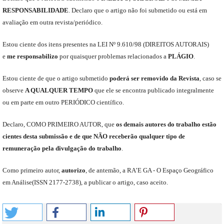
RESPONSABILIDADE
.
Declaro que o artigo não foi submetido ou está em
avaliação em outra revista/periódico.
Est
ou
ciente dos itens presentes na LEI Nº 9.610
/
98 (DIREITOS AUTORAIS)
e
me
responsabili
z
o
por quaisquer problemas relacionados a
PLÁGIO
.
E
stou
ciente de que o artigo submetido
poderá ser removido da Revista
,
caso se
observe
A QUALQUER TEMPO
que
ele
se encontra publicado integralmente
ou em parte em outro
PERIÓDICO
científico.
Declaro
,
COMO PRIMEIRO AUTOR
,
que
os
demais
autores do trabalho estão
cientes de
sta
submiss
ão e
de
que
NÃO
receberão qualquer tipo de
remuneração pela divulgação do trabalho
.
C
omo primeiro autor
,
a
utorizo
,
de antemão,
a RA’E GA -
O Espaço Geográfico
em Análise
(
ISSN 2177-2738
)
,
a publicar o artigo, caso aceito.