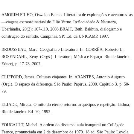
AMORIM FILHO, Oswaldo Bueno. Literatura de explorações e aventuras: as
―viagens extraordinárias‖ de Júlio Verne. In:Sociedade & Natureza,
Uberlândia, 20(2): 107-119, 2008.BRAIT, Beth. Bakhtin, dialogismo e
construção do sentido. Campinas, SP: Ed. da UNICAMP, 1997.
BROUSSEAU, Marc. Geografia e Literatura. In: CORRÊA, Roberto L.;
ROSENDAHL, Zeny. (Orgs.). Literatura, Música e Espaço. Rio de Janeiro:
Eduerj, p. 17-78. 2007.
CLIFFORD, James. Culturas viajantes. In: ARANTES, Antonio Augusto
(Org.). O espaço da diferença. São Paulo: Papirus. 2000. Capítulo 3. p. 50-
79.
ELIADE, Mircea. O mito do eterno retorno: arquétipos e repetição. Lisboa;
Rio de Janeiro: Ed. 70, 1993.
FOUCAULT, Michel. A ordem do discurso: aula inaugural no Collègede
France, pronunciada em 2 de dezembro de 1970. 18 ed. São Paulo: Loyola,