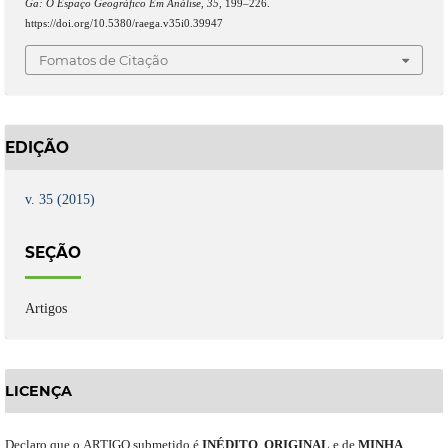
Ga: O Espaço Geográfico Em Análise
,
35
, 199–226.
https://doi.org/10.5380/raega.v35i0.39947
Fomatos de Citação
EDIÇÃO
v. 35 (2015)
SEÇÃO
Artigos
LICENÇA
Declaro
que o
ARTIGO
submetido
é
INÉDITO
,
ORIGINAL
e
de
MINHA